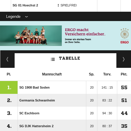
:
SG 01 Hoechst 2
SPIELFREI
Legende
TABELLE
Pl.
Mannschaft
Sp.
Torv.
Pkt.
1.
55
SG 1908 Bad Soden
20
141 : 15
2.
51
Germania Schwanheim
20
83 : 22
3.
44
SC Eschborn
20
94 : 30
4.
35
SG DJK Hattersheim 2
20
80 : 37