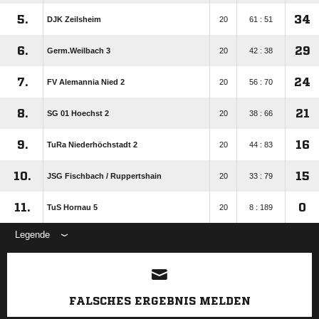
5.
34
DJK Zeilsheim
20
61 : 51
6.
29
Germ.Weilbach 3
20
42 : 38
7.
24
FV Alemannia Nied 2
20
56 : 70
8.
21
SG 01 Hoechst 2
20
38 : 66
9.
16
TuRa Niederhöchstadt 2
20
44 : 83
10.
15
JSG Fischbach /​ Ruppertshain
20
33 : 79
11.
0
TuS Hornau 5
20
8 : 189
Legende
ANZEIGE
FALSCHES ERGEBNIS MELDEN