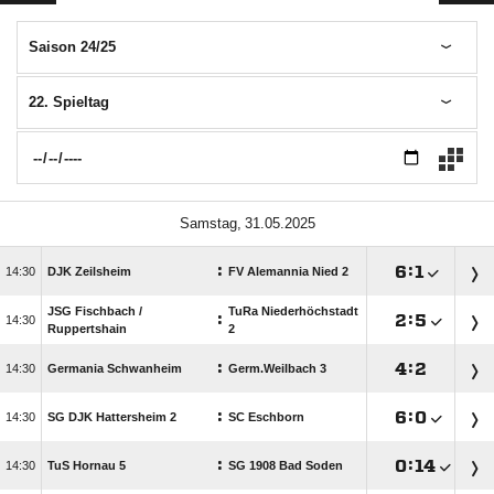
Saison 24/25
22. Spieltag
 
:

:


DJK Zeilsheim
FV Alemannia Nied 2
JSG Fischbach /​
TuRa Niederhöchstadt
:

:


Ruppertshain
2
:

:


Germania Schwanheim
Germ.Weilbach 3
:

:


SG DJK Hattersheim 2
SC Eschborn
:

:


TuS Hornau 5
SG 1908 Bad Soden