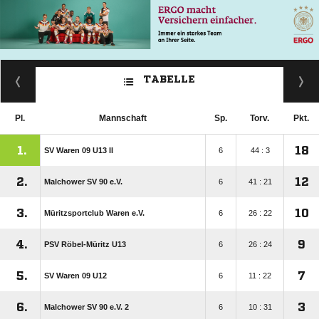
TABELLE
Pl.
Mannschaft
Sp.
Torv.
Pkt.
1.
18
SV Waren 09 U13 II
6
44 : 3
2.
12
Malchower SV 90 e.V.
6
41 : 21
3.
10
Müritzsportclub Waren e.V.
6
26 : 22
4.
9
PSV Röbel-Müritz U13
6
26 : 24
5.
7
SV Waren 09 U12
6
11 : 22
6.
3
Malchower SV 90 e.V. 2
6
10 : 31