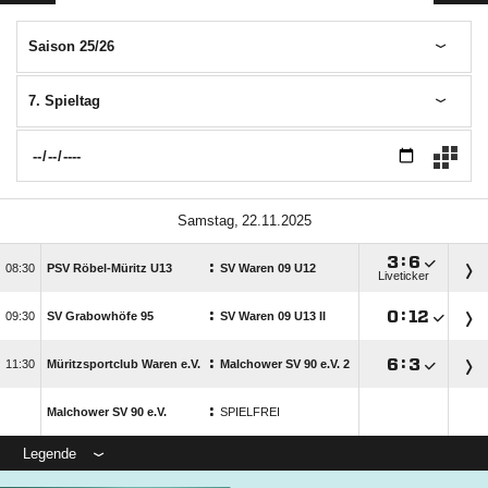
Saison 25/26
7. Spieltag
 

:

:

PSV Röbel-Müritz U13
SV Waren 09 U12
Liveticker
:

:


SV Grabowhöfe 95
SV Waren 09 U13 II
:

:


Müritzsportclub Waren e.V.
Malchower SV 90 e.V. 2
:
Malchower SV 90 e.V.
SPIELFREI
Legende