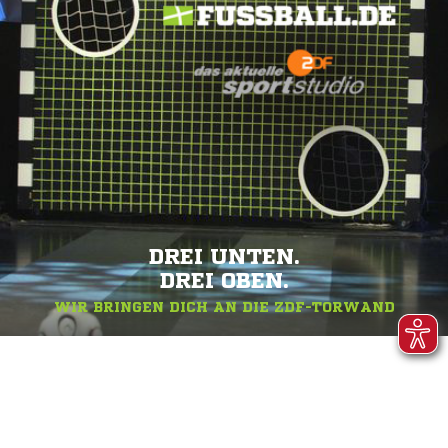
DREI UNTEN.
DREI OBEN.
WIR BRINGEN DICH AN DIE ZDF-TORWAND