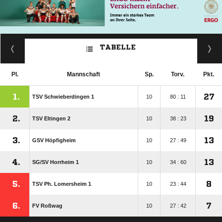
TABELLE
Pl.
Mannschaft
Sp.
Torv.
Pkt.
1.
27
TSV Schwieberdingen 1
10
80 : 11
2.
19
TSV Eltingen 2
10
38 : 23
3.
13
GSV Höpfigheim
10
27 : 49
4.
13
SG/​SV Horrheim 1
10
34 : 60
5.
8
TSV Ph. Lomersheim 1
10
23 : 44
6.
7
FV Roßwag
10
27 : 42