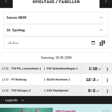
SPIELTAGE / TABELLEN
Saison 08/09
10. Spieltag
 
:

:


TSV Ph. Lomersheim 1
TSV Schwieberdingen 1
:

:


FV Roßwag
SG/​SV Horrheim 1
:

:


TSV Eltingen 2
GSV Höpfigheim
Legende