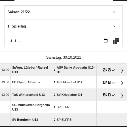
Saison 21/22
1. Spieltag
 
SpVgg. Lülsdorf-Ranzel
ASV Sankt Augustin U13-
:

:


U13
D1
:

:


FC Flying Albatros
TuS Mondorf U12
:

:


TuS Winterscheid U13
SV Kriegsdorf D1
SG Müllekoven/​Bergheim
:
SPIELFREI
U13
:
SV Bergheim U13
SPIELFREI