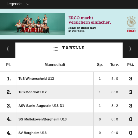
Legende
TABELLE
Pl.
Mannschaft
Sp.
Torv.
Pkt.
1.
3
TuS Winterscheid U13
1
8 : 0
2.
3
TuS Mondorf U12
1
6 : 0
3.
3
ASV Sankt Augustin U13-D1
1
3 : 2
4.
0
SG Müllekoven/​Bergheim U13
0
0 : 0
4.
0
SV Bergheim U13
0
0 : 0