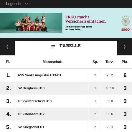
Legende
TABELLE
Pl.
Mannschaft
Sp.
Torv.
Pkt.
1.
6
ASV Sankt Augustin U13-D1
2
7 : 2
2.
3
SV Bergheim U13
1
10 : 0
3.
3
TuS Winterscheid U13
1
8 : 0
4.
3
TuS Mondorf U12
2
9 : 6
5.
3
SV Kriegsdorf D1
2
6 : 11