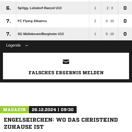
6.
0
SpVgg. Lülsdorf-Ranzel U13
1
2 : 3
7.
0
FC Flying Albatros
2
0 : 10
7.
0
SG Müllekoven/​Bergheim U13
1
0 : 10
Legende
ANZEIGE
FALSCHES ERGEBNIS MELDEN
MAGAZIN
26.12.2024 | 09:30
ENGELSKIRCHEN: WO DAS CHRISTKIND
ZUHAUSE IST