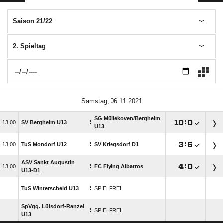
Saison 21/22
2. Spieltag
 
SG Müllekoven/​Bergheim
:

:


SV Bergheim U13
U13
:

:


TuS Mondorf U12
SV Kriegsdorf D1
ASV Sankt Augustin
:

:


FC Flying Albatros
U13-D1
:
TuS Winterscheid U13
SPIELFREI
SpVgg. Lülsdorf-Ranzel
:
SPIELFREI
U13