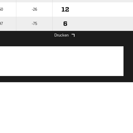
12
50
-26
6
97
-75
Drucken