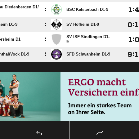
u Diedenbergen D1/​
:

:
BSC Kelsterbach D1-9
:

:

eim D1-9
SV Hofheim D1-9
SV ISF Sindlingen D1-
:

:
örsheim D1
9
:

:

thal/​Vock D1-9
SFD Schwanheim D1-9