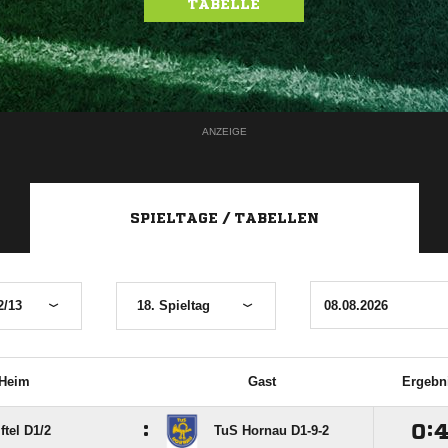
TABELLE
ANZEIGE
SPIELTAGE / TABELLEN
2/13
18. Spieltag
Heim
Gast
Ergebn
:

:
tel D1/​2
TuS Hornau D1-9-2