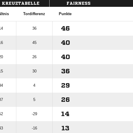
KREUZTABELLE
FAIRNESS
ltnis
Tordifferenz
Punkte
46
14
36
40
16
45
40
20
26
36
15
30
29
34
4
26
37
5
14
52
-29
13
43
-16