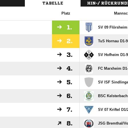
TABELLE
HIN-/ RÜCKRUND
Platz
Mannsc
1.
SV 09 Flörsheim
2.
TuS Hornau D1-9
3.
SV Hofheim D1-9
4.
FC Marxheim D1
5.
SV ISF Sindling
6.
BSC Kelsterbach
7.
SV 07 Kriftel D1/​
8.
JSG Bremthal/​V