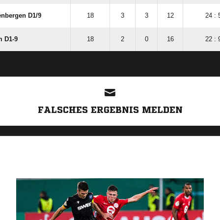
nbergen D1/​9
18
3
3
12
24 : 
 D1-9
18
2
0
16
22 : 
ANZEIGE
FALSCHES ERGEBNIS MELDEN