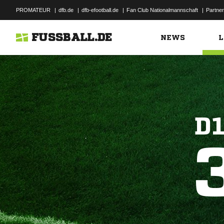
PROMATEUR
|
dfb.de
|
dfb-efootball.de
|
Fan Club Nationalmannschaft
|
Partner
FUSSBALL.DE
NEWS
L
D