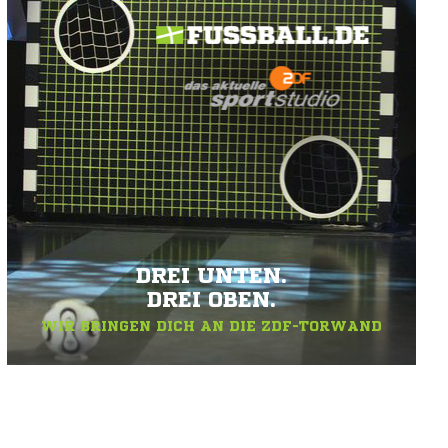
DREI UNTEN.
DREI OBEN.
WIR BRINGEN DICH AN DIE ZDF-TORWAND