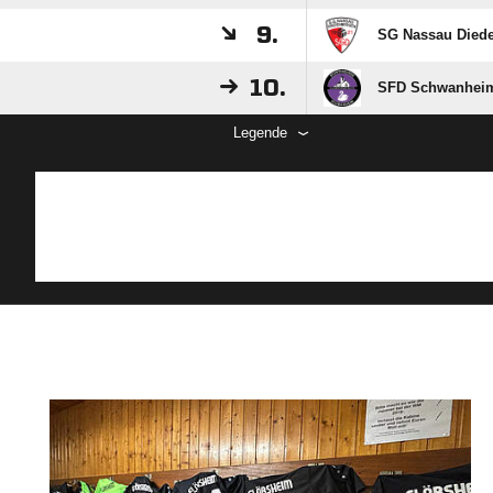
9.
SG Nassau Diede
10.
SFD Schwanheim
Legende