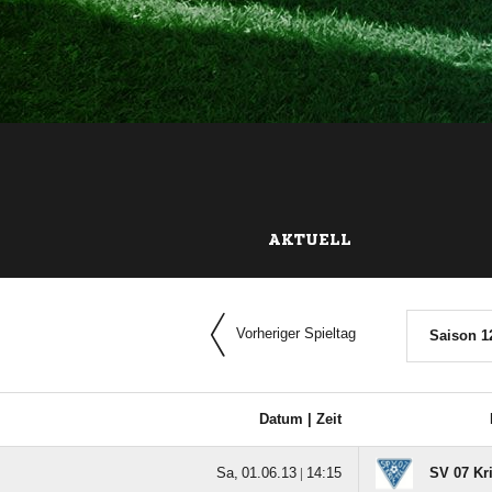
AKTUELL
Vorheriger Spieltag
Saison 1
Datum |
Zeit
  |

SV 07 Krif