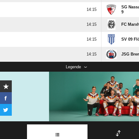
SG Nassa

9

FC Marxh

SV 09 Fl

JSG Brem
Legende