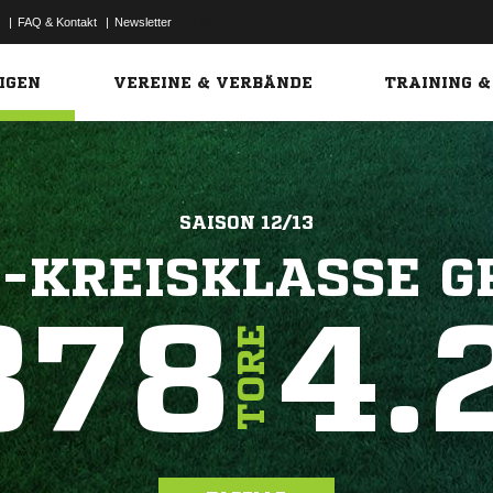
|
FAQ & Kontakt
|
Newsletter
Link
IGEN
VEREINE & VERBÄNDE
TRAINING &
SAISON 12/13
1-KREISKLASSE GR
378
4.
TORE