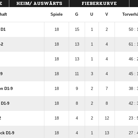
E
HEIM/ AUSWÄRTS
FIEBERKURVE
haft
Spiele
G
U
V
Torverhä
 D1
18
15
1
2
50 : 
-2
18
13
1
4
61 : 
18
13
1
4
46 : 
-9
18
11
3
4
45 : 
en D1-9
18
9
2
7
38 : 
 D1-9
18
8
2
8
42 : 
2
18
4
2
12
23 : 
ock D1-9
18
4
1
13
27 : 