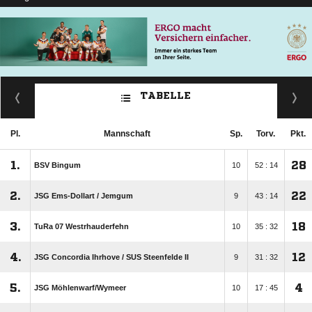
TABELLE
Pl.
Mannschaft
Sp.
Torv.
Pkt.
1.
28
BSV Bingum
10
52 : 14
2.
22
JSG Ems-Dollart /​ Jemgum
9
43 : 14
3.
18
TuRa 07 Westrhauderfehn
10
35 : 32
4.
12
JSG Concordia Ihrhove /​ SUS Steenfelde II
9
31 : 32
5.
4
JSG Möhlenwarf/​Wymeer
10
17 : 45