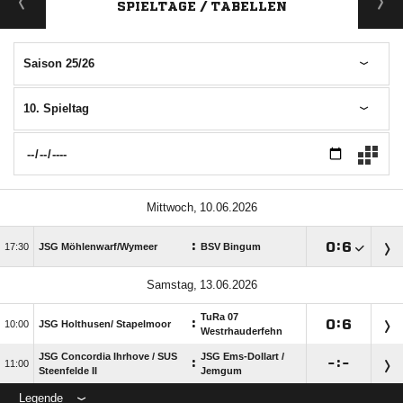
SPIELTAGE / TABELLEN
Saison 25/26
10. Spieltag
 
:

:


JSG Möhlenwarf/​Wymeer
BSV Bingum
 
TuRa 07
:

:


JSG Holthusen/​ Stapelmoor
Westrhauderfehn
JSG Concordia Ihrhove /​ SUS
JSG Ems-Dollart /​
:

:


Steenfelde II
Jemgum
Legende