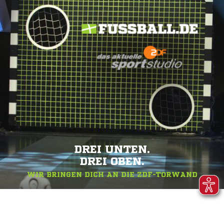
DREI UNTEN.
DREI OBEN.
WIR BRINGEN DICH AN DIE ZDF-TORWAND