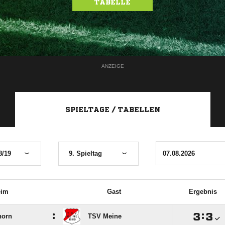
TABELLE
ANZEIGE
SPIELTAGE / TABELLEN
8/19
9. Spieltag
eim
Gast
Ergebnis
:

:

horn
TSV Meine