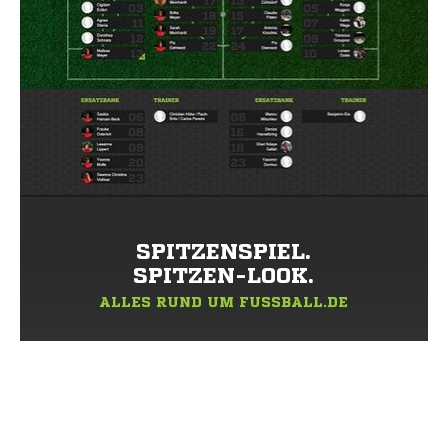
SPITZENSPIEL.
SPITZEN-LOOK.
ALLES RUND UM FUSSBALL.DE