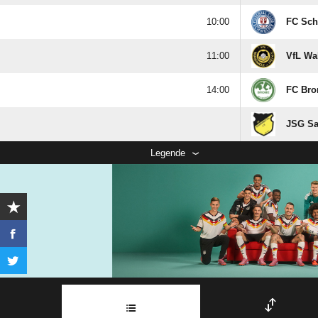

FC Sch

VfL Wa

FC Br
JSG Sa
Legende