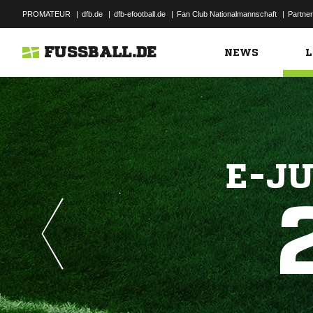
PROMATEUR
|
dfb.de
|
dfb-efootball.de
|
Fan Club Nationalmannschaft
|
Partner
FUSSBALL.DE
NEWS
L
E-JU