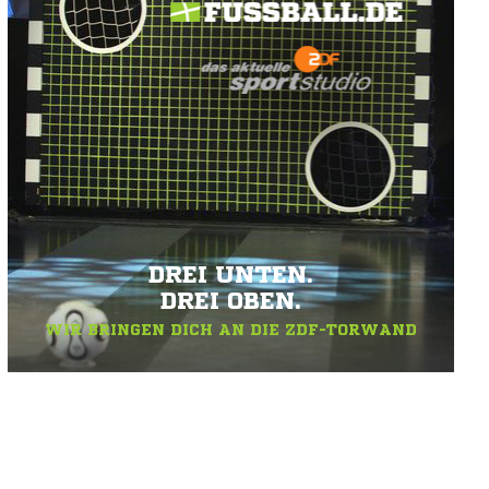
DREI UNTEN.
DREI OBEN.
WIR BRINGEN DICH AN DIE ZDF-TORWAND