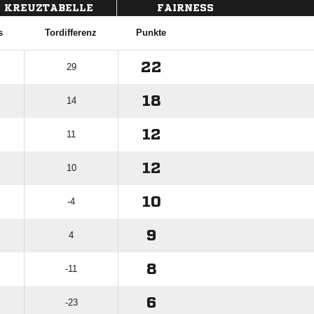
KREUZTABELLE
FAIRNESS
s
Tordifferenz
Punkte
22
29
18
14
12
11
12
10
10
-4
9
4
8
-11
6
-23