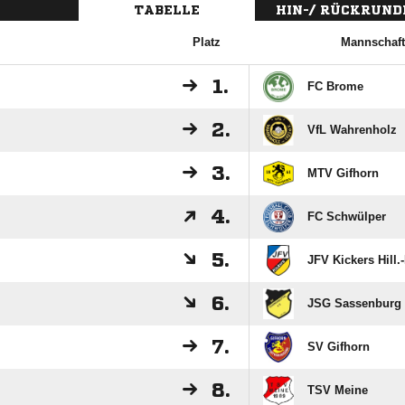
TABELLE
HIN-/ RÜCKRUND
Platz
Mannschaft
1.
FC Brome
2.
VfL Wahrenholz
3.
MTV Gifhorn
4.
FC Schwülper
5.
JFV Kickers Hill.-
6.
JSG Sassenburg 
7.
SV Gifhorn
8.
TSV Meine