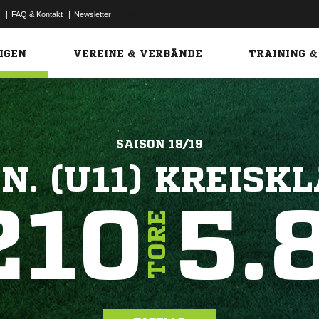
|
FAQ & Kontakt
|
Newsletter
Link
IGEN
VEREINE & VERBÄNDE
TRAINING &
SAISON 18/19
N. (U11) KREISK
210
5.
TORE