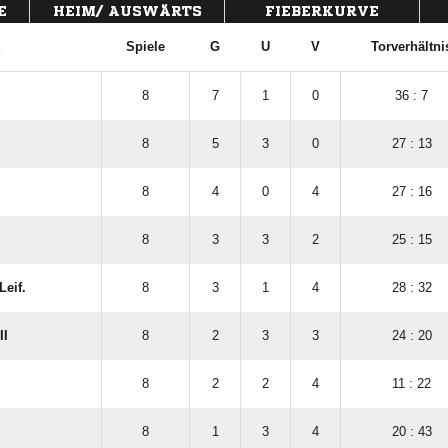
E
HEIM/ AUSWÄRTS
FIEBERKURVE
Spiele
G
U
V
Torverhältni
8
7
1
0
36 : 7
8
5
3
0
27 : 13
8
4
0
4
27 : 16
8
3
3
2
25 : 15
Leif.
8
3
1
4
28 : 32
II
8
2
3
3
24 : 20
8
2
2
4
11 : 22
8
1
3
4
20 : 43