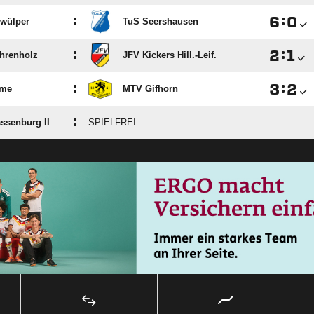
:

:

wülper
TuS Seershausen
:

:

hrenholz
JFV Kickers Hill.-Leif.
:

:

ome
MTV Gifhorn
:
ssenburg II
SPIELFREI