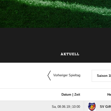
AKTUELL
Vorheriger Spieltag
Saison 1
Datum |
Zeit
H
  |

SV Gif