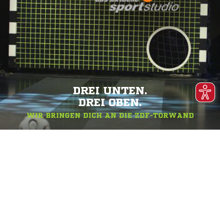
DREI UNTEN.
DREI OBEN.
WIR BRINGEN DICH AN DIE ZDF-TORWAND