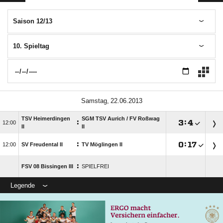
Saison 12/13
10. Spieltag
 
TSV Heimerdingen
SGM TSV Aurich /​ FV Roßwag
:

:


II
II
:

:


SV Freudental II
TV Möglingen II
:
FSV 08 Bissingen III
SPIELFREI
Legende