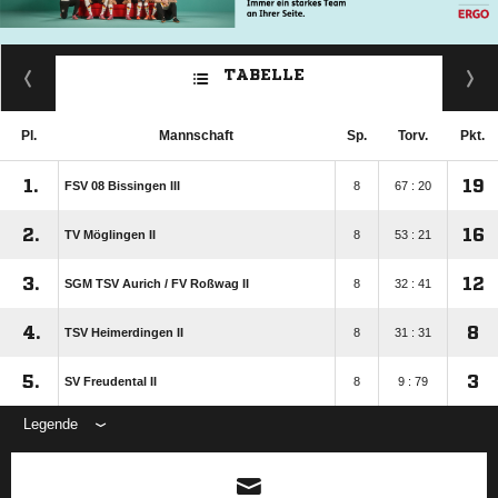
TABELLE
Pl.
Mannschaft
Sp.
Torv.
Pkt.
1.
19
FSV 08 Bissingen III
8
67 : 20
2.
16
TV Möglingen II
8
53 : 21
3.
12
SGM TSV Aurich /​ FV Roßwag II
8
32 : 41
4.
8
TSV Heimerdingen II
8
31 : 31
5.
3
SV Freudental II
8
9 : 79
Legende
ANZEIGE