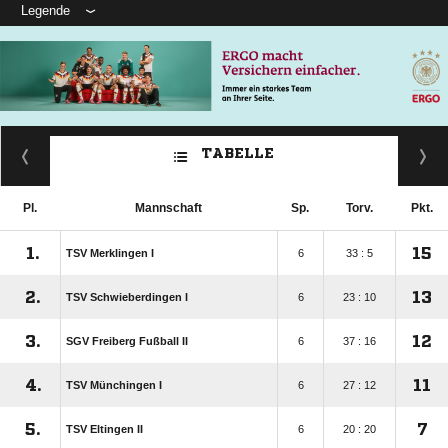
Legende
TABELLE
Pl.
Mannschaft
Sp.
Torv.
Pkt.
1.
15
TSV Merklingen I
6
33 : 5
2.
13
TSV Schwieberdingen I
6
23 : 10
3.
12
SGV Freiberg Fußball II
6
37 : 16
4.
11
TSV Münchingen I
6
27 : 12
5.
7
TSV Eltingen II
6
20 : 20