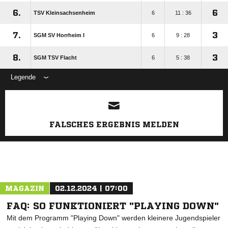
6.
6
TSV Kleinsachsenheim
6
11 : 36
7.
3
SGM SV Horrheim I
6
9 : 28
8.
3
SGM TSV Flacht
6
5 : 38
Legende
ANZEIGE
FALSCHES ERGEBNIS MELDEN
MAGAZIN
02.12.2024 | 07:00
FAQ: SO FUNKTIONIERT "PLAYING DOWN"
Mit dem Programm "Playing Down" werden kleinere Jugendspieler