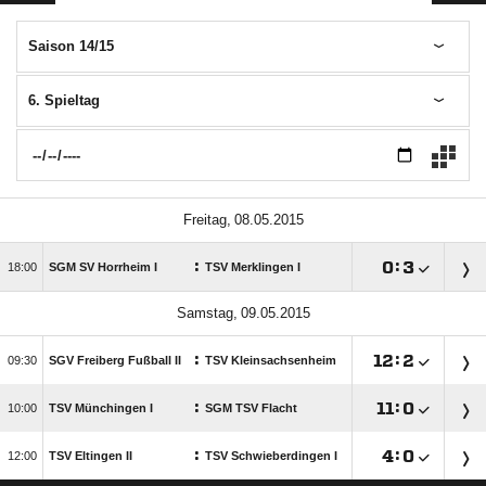
Saison 14/15
6. Spieltag
 
:

:


SGM SV Horrheim I
TSV Merklingen I
 
:

:


SGV Freiberg Fußball II
TSV Kleinsachsenheim
:

:


TSV Münchingen I
SGM TSV Flacht
:

:


TSV Eltingen II
TSV Schwieberdingen I