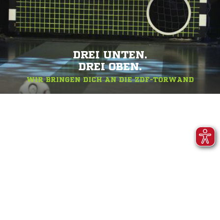
DREI UNTEN.
DREI OBEN.
WIR BRINGEN DICH AN DIE ZDF-TORWAND