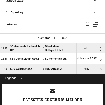
Saison 23/24
10. Spieltag
 
SC Germania Lechenich
Bliesheimer
:
o.E.

U11
Ballspielclub 2
:
Nichtantritt GAST

SSV Lommersum U10 2
SV Metternich zg.
:
o.E.

SSV Weilerswist 2
TuS Vernich 2
Legende
FALSCHES ERGEBNIS MELDEN