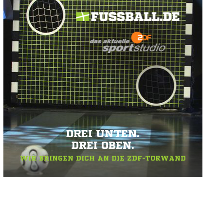
DREI UNTEN.
DREI OBEN.
WIR BRINGEN DICH AN DIE ZDF-TORWAND