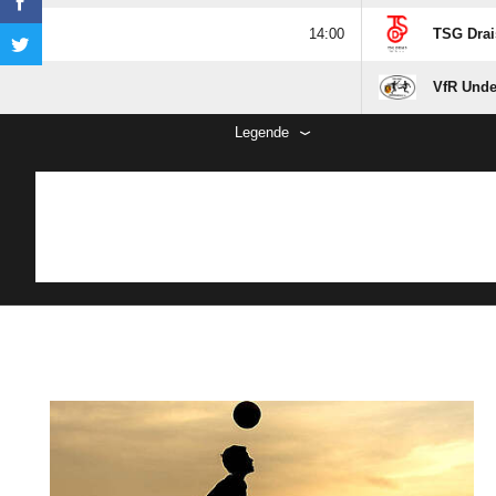

TSG Drais
VfR Unde
Legende