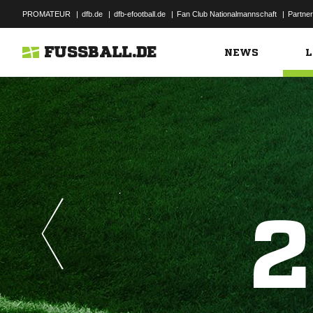
PROMATEUR
|
dfb.de
|
dfb-efootball.de
|
Fan Club Nationalmannschaft
|
Partner
FUSSBALL.DE
NEWS
L
2