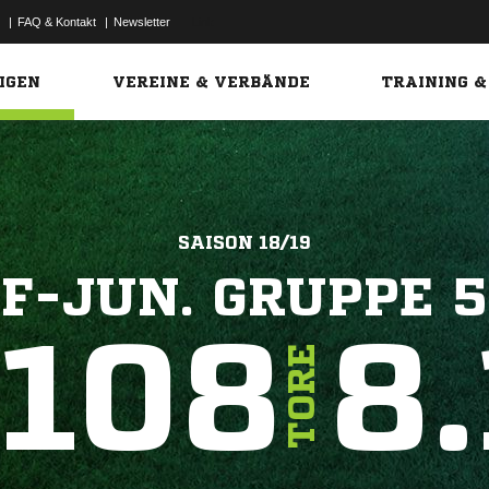
|
FAQ & Kontakt
|
Newsletter
Link
IGEN
VEREINE & VERBÄNDE
TRAINING &
SAISON 18/19
F-JUN. GRUPPE 5
108
8.
TORE