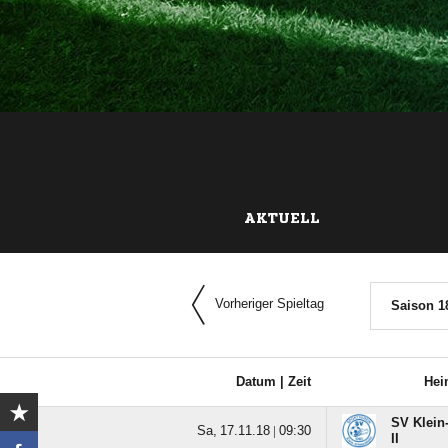
AKTUELL
Vorheriger Spieltag
Saison 1
Datum |
Zeit
Hei
SV Klein
  |

II