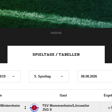
ANZEIGE
SPIELTAGE / TABELLEN
8/19
5. Spieltag
m
Gast
Erge
-Winternheim
TSV Mommenheim/​Lörzweiler
:
o.
JSG II