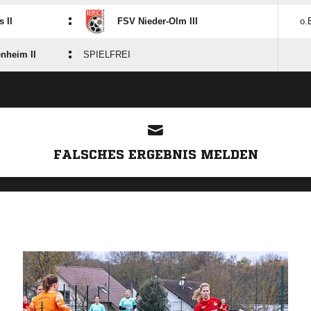
:
 II
FSV Nieder-Olm III
o.
:
nheim II
SPIELFREI
FALSCHES ERGEBNIS MELDEN