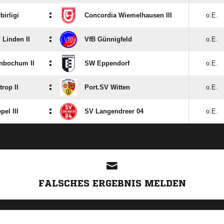
:
birligi
Concordia Wiemelhausen III
o.E.
:
Linden II
VfB Günnigfeld
o.E.
:
enbochum II
SW Eppendorf
o.E.
:
rop II
Port.SV Witten
o.E.
:
pel III
SV Langendreer 04
o.E.
FALSCHES ERGEBNIS MELDEN