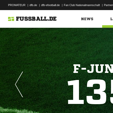
PROMATEUR
|
dfb.de
|
dfb-efootball.de
|
Fan Club Nationalmannschaft
|
Partner
FUSSBALL.DE
NEWS
L
F-JUN
13