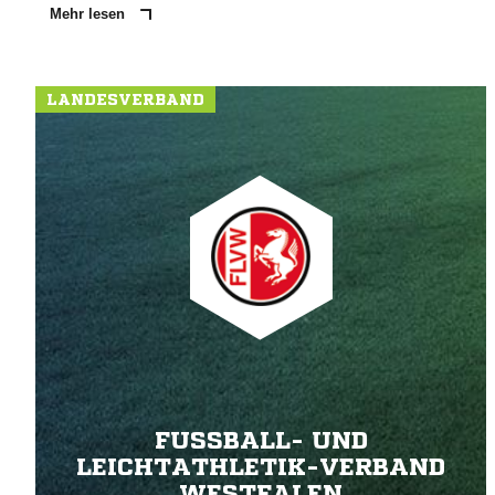
Mehr lesen
LANDESVERBAND
FUSSBALL- UND L
EICHTATHLETIK-VERBAND W
ESTFALEN