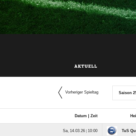
AKTUELL
Vorheriger Spieltag
Saison 2
Datum |
Zeit
He
  |

TuS Que