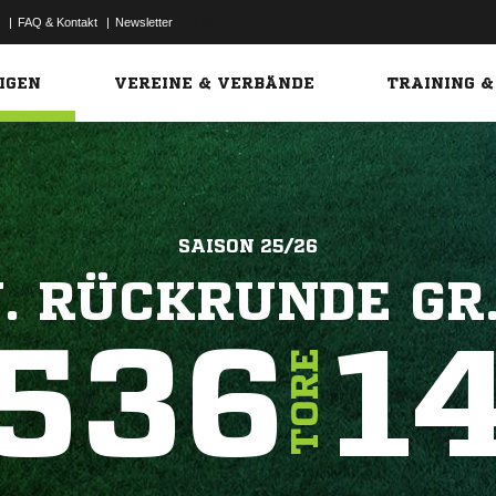
|
FAQ & Kontakt
|
Newsletter
Link
IGEN
VEREINE & VERBÄNDE
TRAINING &
SAISON 25/26
. RÜCKRUNDE GR
536
1
TORE