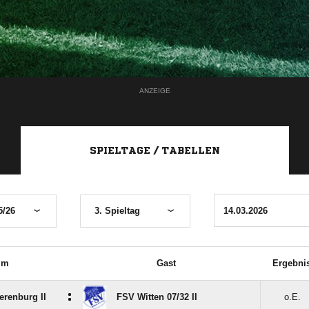
ANZEIGE
SPIELTAGE / TABELLEN
5/26
3. Spieltag
im
Gast
Ergebni
:
renburg II
FSV Witten 07/​32 II
o.E.