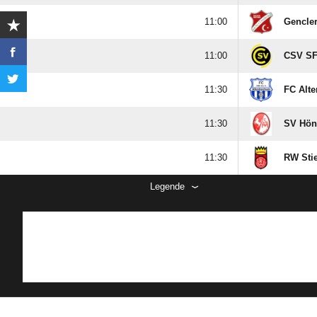

Gencler

CSV SF 

FC Alt

SV Hönt

RW Stie
Legende