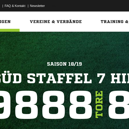
|
FAQ & Kontakt
|
Newsletter
Link
IGEN
VEREINE & VERBÄNDE
TRAINING &
SAISON 18/19
SÜD STAFFEL 7 HI
9888
TORE