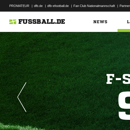
PROMATEUR
|
dfb.de
|
dfb-efootball.de
|
Fan Club Nationalmannschaft
|
Partner
FUSSBALL.DE
NEWS
L
F-