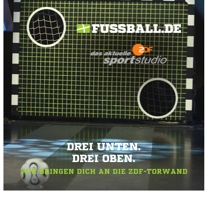
DREI UNTEN.
DREI OBEN.
WIR BRINGEN DICH AN DIE ZDF-TORWAND