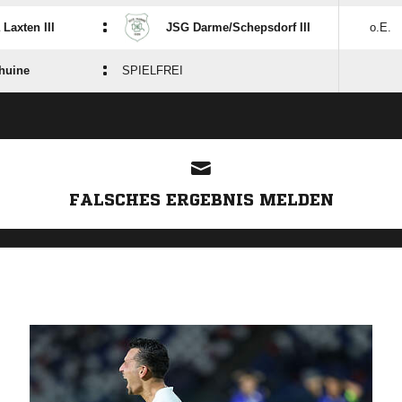
:
Laxten III
JSG Darme/​Schepsdorf III
o.E.
:
huine
SPIELFREI
FALSCHES ERGEBNIS MELDEN