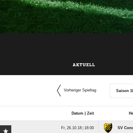
AKTUELL
Vorheriger Spieltag
Saison 1
Datum |
Zeit
H
  |

SV Con