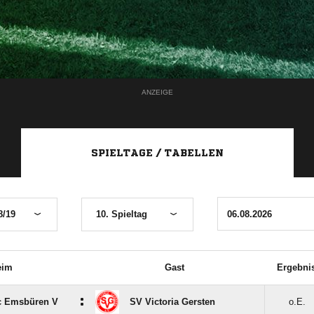
ANZEIGE
SPIELTAGE / TABELLEN
8/19
10. Spieltag
eim
Gast
Ergebni
:
c Emsbüren V
SV Victoria Gersten
o.E.