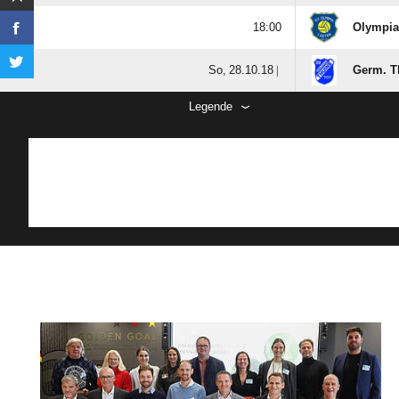

Olympia 
  |
Germ. T
Legende