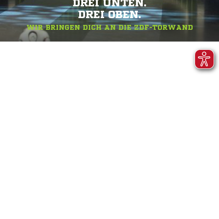
DREI UNTEN.
DREI OBEN.
WIR BRINGEN DICH AN DIE ZDF-TORWAND