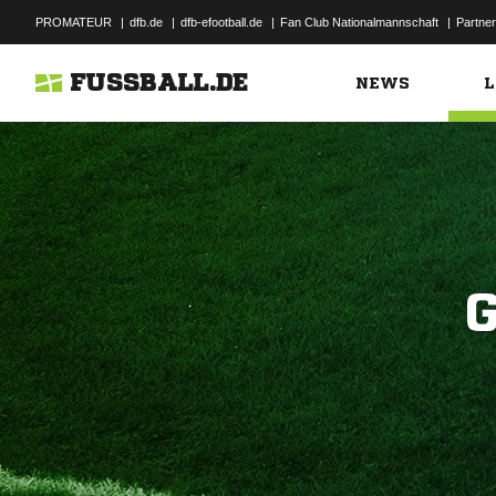
PROMATEUR
|
dfb.de
|
dfb-efootball.de
|
Fan Club Nationalmannschaft
|
Partner
FUSSBALL.DE
NEWS
L