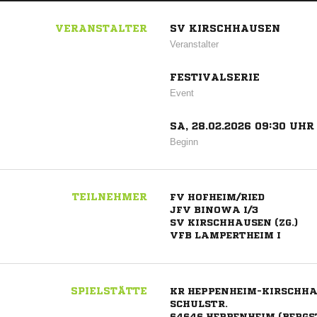
VERANSTALTER
SV KIRSCHHAUSEN
Veranstalter
FESTIVALSERIE
Event
SA, 28.02.2026 09:30 UHR
Beginn
TEILNEHMER
FV HOFHEIM/RIED
JFV BINOWA I/3
SV KIRSCHHAUSEN (ZG.)
VFB LAMPERTHEIM I
SPIELSTÄTTE
KR HEPPENHEIM-KIRSCHH
SCHULSTR.
64646 HEPPENHEIM (BERGS