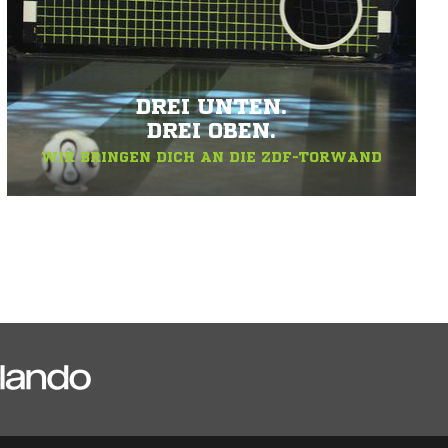
DREI UNTEN.
DREI OBEN.
WIR BRINGEN DICH AN DIE ZDF-TORWAND