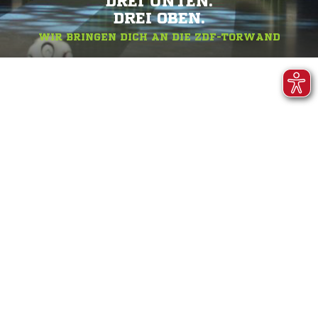
DREI UNTEN.
DREI OBEN.
WIR BRINGEN DICH AN DIE ZDF-TORWAND