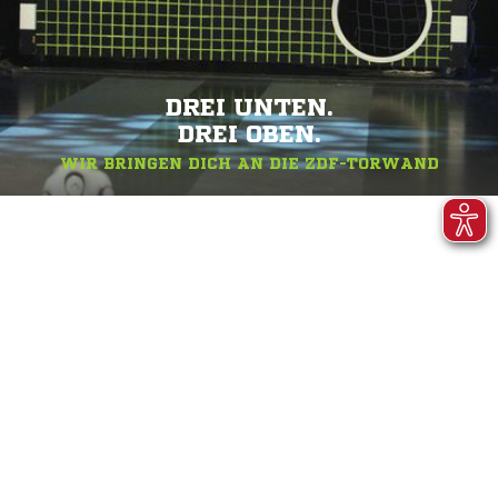
DREI UNTEN.
DREI OBEN.
WIR BRINGEN DICH AN DIE ZDF-TORWAND