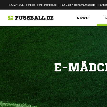
PROMATEUR
|
dfb.de
|
dfb-efootball.de
|
Fan Club Nationalmannschaft
|
Partner
FUSSBALL.DE
NEWS
L
E-MÄDC