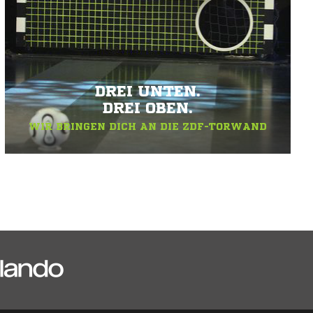
DREI UNTEN.
DREI OBEN.
WIR BRINGEN DICH AN DIE ZDF-TORWAND