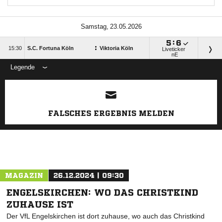
 

:

:

S.C. Fortuna Köln
Viktoria Köln
Liveticker
nE
Legende
FALSCHES ERGEBNIS MELDEN
MAGAZIN
26.12.2024 | 09:30
ENGELSKIRCHEN: WO DAS CHRISTKIND
ZUHAUSE IST
Der VfL Engelskirchen ist dort zuhause, wo auch das Christkind