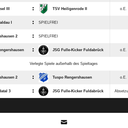
:
el III
TSV Heiligenrode II
o.E.
:
aldau I
SPIELFREI
:
shausen 2
SPIELFREI
:
engershausen
JSG Fulle-Kicker Fuldabrück
o.E.
Verlegte Spiele außerhalb des Spieltages
:
shausen 2
Tuspo Rengershausen
o.E.
:
atal 3
JSG Fulle-Kicker Fuldabrück
Absetz