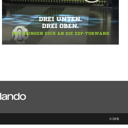
DREI UNTEN.
DREI OBEN.
WIR BRINGEN DICH AN DIE ZDF-TORWAND
© DFB