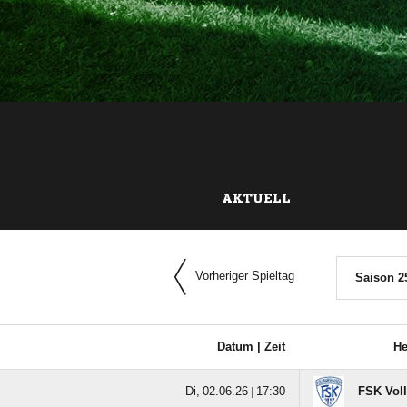
AKTUELL
Vorheriger Spieltag
Saison 2
Datum |
Zeit
H
  |

FSK Voll