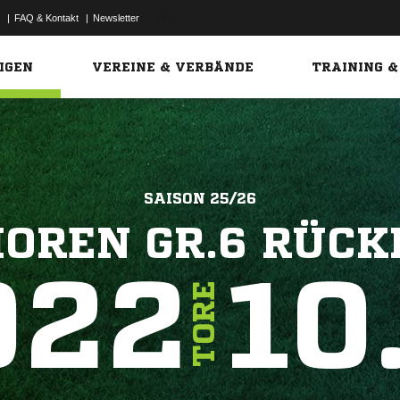
|
FAQ & Kontakt
|
Newsletter
Link
IGEN
VEREINE & VERBÄNDE
TRAINING &
SAISON 25/26
IOREN GR.6 RÜC
922
10
TORE