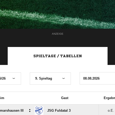
ANZEIGE
SPIELTAGE / TABELLEN
5/26
9. Spieltag
eim
Gast
Ergebn
:
marshausen III
JSG Fuldatal 3
o.E.