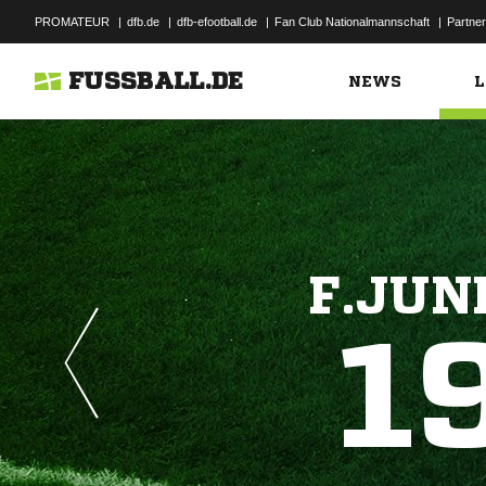
PROMATEUR
|
dfb.de
|
dfb-efootball.de
|
Fan Club Nationalmannschaft
|
Partner
FUSSBALL.DE
NEWS
L
F.JUN
1