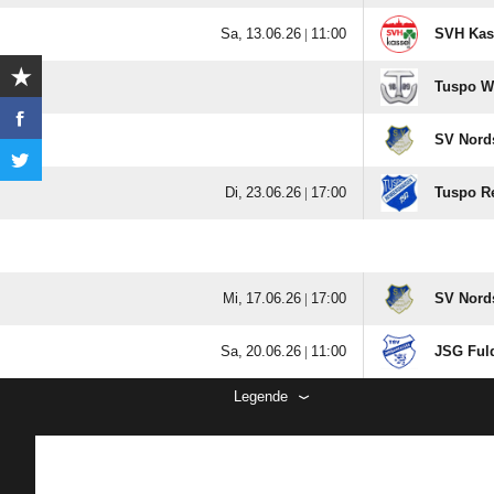
  |

SVH Kass
Tuspo W
SV Nord
  |

Tuspo R
  |

SV Nord
  |

JSG Fuld
Legende