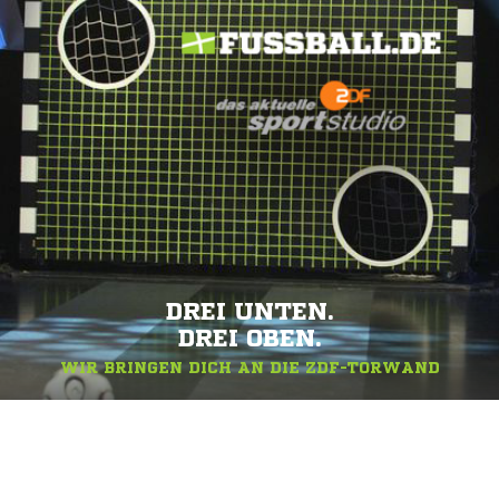
DREI UNTEN.
DREI OBEN.
WIR BRINGEN DICH AN DIE ZDF-TORWAND