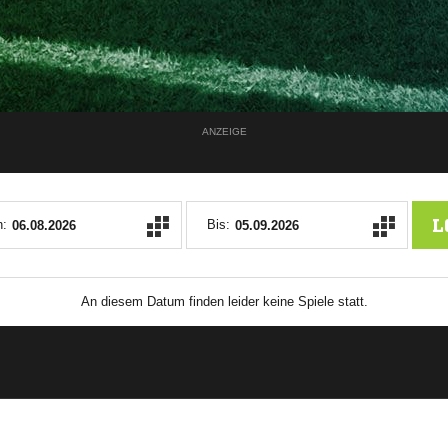
ANZEIGE
L
:
Bis:
An diesem Datum finden leider keine Spiele statt.