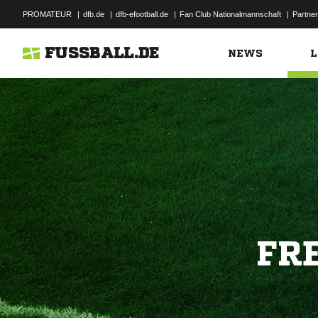
PROMATEUR
|
dfb.de
|
dfb-efootball.de
|
Fan Club Nationalmannschaft
|
Partner
FUSSBALL.DE
NEWS
L
FR