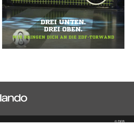
DREI UNTEN.
DREI OBEN.
WIR BRINGEN DICH AN DIE ZDF-TORWAND
© DFB