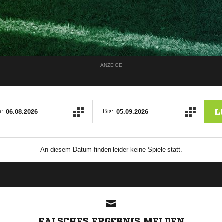
ANZEIGE
L
:
Bis:
An diesem Datum finden leider keine Spiele statt.
FALSCHES ERGEBNIS MELDEN