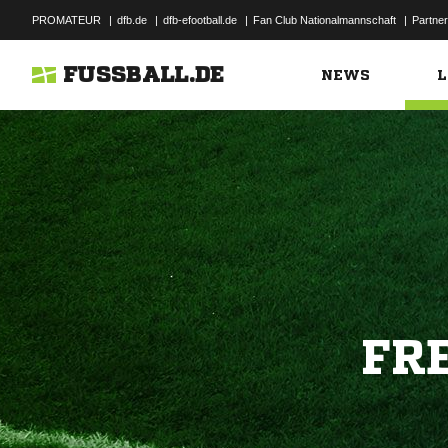
PROMATEUR
|
dfb.de
|
dfb-efootball.de
|
Fan Club Nationalmannschaft
|
Partner
FUSSBALL.DE
NEWS
L
FR