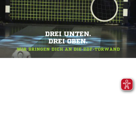
DREI UNTEN.
DREI OBEN.
WIR BRINGEN DICH AN DIE ZDF-TORWAND