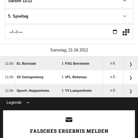
Saison 11/12
5. Spieltag
 
:
o.E.

Et. Bürstadt
FSG Bensheim
:
o.E.

SV Zwingenberg
VFL Birkenau
:
o.E.

Sportf. Heppenheim
TV Lampertheim
Legende
FALSCHES ERGEBNIS MELDEN