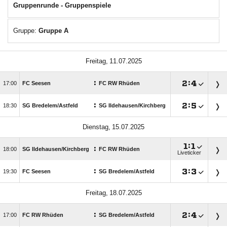
Gruppenrunde - Gruppenspiele
Gruppe:
Gruppe A
 
:

:


FC Seesen
FC RW Rhüden
:

:


SG Bredelem/​Astfeld
SG Ildehausen/​Kirchberg
 

:

:

SG Ildehausen/​Kirchberg
FC RW Rhüden
Liveticker
:

:


FC Seesen
SG Bredelem/​Astfeld
 
:

:


FC RW Rhüden
SG Bredelem/​Astfeld