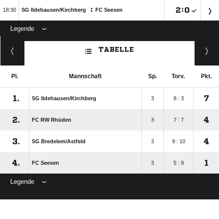
:

:


SG Ildehausen/​Kirchberg
FC Seesen
Legende
TABELLE
Pl.
Mannschaft
Sp.
Torv.
Pkt.
1.
7
SG Ildehausen/​Kirchberg
3
8 : 3
2.
4
FC RW Rhüden
3
7 : 7
3.
4
SG Bredelem/​Astfeld
3
9 : 10
4.
1
FC Seesen
3
5 : 9
Legende
ANZEIGE