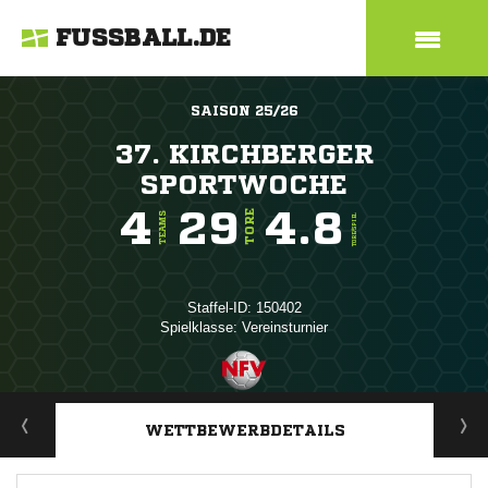
FUSSBALL.DE
SAISON 25/26
37. KIRCHBERGER
SPORTWOCHE
4
29
4.8
TORE
TEAMS
TORE/SPIEL
Staffel-ID: 150402
Spielklasse: Vereinsturnier
ANZEIGE
WETTBEWERBDETAILS