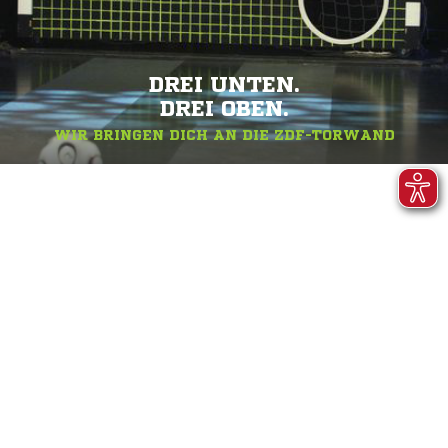
DREI UNTEN.
DREI OBEN.
WIR BRINGEN DICH AN DIE ZDF-TORWAND