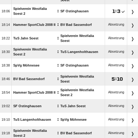
Soest
Spielverein Westfalia
:

:


SF Ostinghausen
Soest 2
:
Absetzung

Hammer SportClub 2008 II
BV Bad Sassendorf
Spielverein Westfalia
:
Absetzung

TuS Jahn Soest
Soest
Spielverein Westfalia
:
Absetzung

TuS Langenholthausen
Soest 2
:
Absetzung

SpVg Möhnesee
SF Ostinghausen
Spielverein Westfalia
:

:


BV Bad Sassendorf
Soest
Spielverein Westfalia
:
Absetzung

Hammer SportClub 2008 II
Soest 2
:
Absetzung

SF Ostinghausen
TuS Jahn Soest
:
Absetzung

TuS Langenholthausen
SpVg Möhnesee
Spielverein Westfalia
:
Absetzung

BV Bad Sassendorf
Soest 2