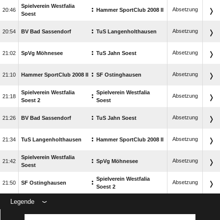
Spielverein Westfalia
:
Absetzung

Hammer SportClub 2008 II
Soest
:
Absetzung

BV Bad Sassendorf
TuS Langenholthausen
:
Absetzung

SpVg Möhnesee
TuS Jahn Soest
:
Absetzung

Hammer SportClub 2008 II
SF Ostinghausen
Spielverein Westfalia
Spielverein Westfalia
:
Absetzung

Soest 2
Soest
:
Absetzung

BV Bad Sassendorf
TuS Jahn Soest
:
Absetzung

TuS Langenholthausen
Hammer SportClub 2008 II
Spielverein Westfalia
:
Absetzung

SpVg Möhnesee
Soest
Spielverein Westfalia
:
Absetzung

SF Ostinghausen
Soest 2
Legende