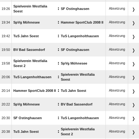
Spielverein Westfalia
:
Absetzung

SF Ostinghausen
Soest
:
Absetzung

SpVg Möhnesee
Hammer SportClub 2008 II
:
Absetzung

TuS Jahn Soest
TuS Langenholthausen
:
Absetzung

BV Bad Sassendorf
SF Ostinghausen
Spielverein Westfalia
:
Absetzung

SpVg Möhnesee
Soest 2
Spielverein Westfalia
:
Absetzung

TuS Langenholthausen
Soest
:
Absetzung

Hammer SportClub 2008 II
TuS Jahn Soest
:
Absetzung

SpVg Möhnesee
BV Bad Sassendorf
:
Absetzung

SF Ostinghausen
TuS Langenholthausen
Spielverein Westfalia
:
Absetzung

TuS Jahn Soest
Soest 2