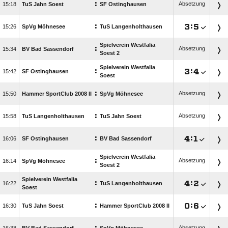
:
Absetzung

TuS Jahn Soest
SF Ostinghausen
:

:


SpVg Möhnesee
TuS Langenholthausen
Spielverein Westfalia
:
Absetzung

BV Bad Sassendorf
Soest 2
Spielverein Westfalia
:

:


SF Ostinghausen
Soest
:
Absetzung

Hammer SportClub 2008 II
SpVg Möhnesee
:
Absetzung

TuS Langenholthausen
TuS Jahn Soest
:

:


SF Ostinghausen
BV Bad Sassendorf
Spielverein Westfalia
:
Absetzung

SpVg Möhnesee
Soest 2
Spielverein Westfalia
:

:


TuS Langenholthausen
Soest
:

:


TuS Jahn Soest
Hammer SportClub 2008 II
Absetzung