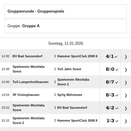
Gruppenrunde - Gruppenspiele
Gruppe:
Gruppe A
 
:

:


BV Bad Sassendorf
Hammer SportClub 2008 II
Spielverein Westfalia
:

:


TuS Jahn Soest
Soest
Spielverein Westfalia
:

:


TuS Langenholthausen
Soest 2
:

:


SF Ostinghausen
SpVg Möhnesee
Spielverein Westfalia
:

:


BV Bad Sassendorf
Soest
Spielverein Westfalia
:

:


Hammer SportClub 2008 II
Soest 2