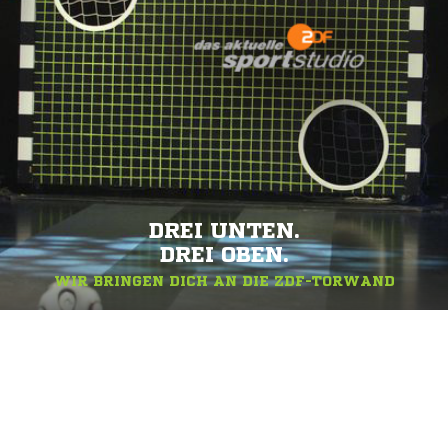
DREI UNTEN.
DREI OBEN.
WIR BRINGEN DICH AN DIE ZDF-TORWAND