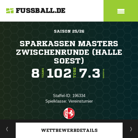
FUSSBALL.DE
SAISON 25/26
SPARKASSEN MASTERS
ZWISCHENRUNDE (HALLE
SOEST)
8
102
7.3
TORE
TEAMS
TORE/SPIEL
Staffel-ID: 196334
Spielklasse: Vereinsturnier
ANZEIGE
WETTBEWERBDETAILS