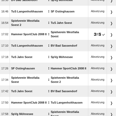
:

BV Bad Sassendorf
SpVg Möhnesee
:
Absetzung

TuS Langenholthausen
SF Ostinghausen
Spielverein Westfalia
:
Absetzung

TuS Jahn Soest
Soest 2
Spielverein Westfalia
:

:


Hammer SportClub 2008 II
Soest
:
Absetzung

TuS Langenholthausen
BV Bad Sassendorf
:
Absetzung

TuS Jahn Soest
SpVg Möhnesee
:
Absetzung

SF Ostinghausen
Hammer SportClub 2008 II
Spielverein Westfalia
Spielverein Westfalia
:
Absetzung

Soest
Soest 2
:
Absetzung

TuS Jahn Soest
BV Bad Sassendorf
:
Absetzung

Hammer SportClub 2008 II
TuS Langenholthausen
Spielverein Westfalia
:
Absetzung

SpVg Möhnesee