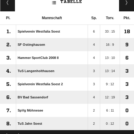
TABELLE
Pl.
Mannschaft
Sp.
Torv.
Pkt.
1.
18
Spielverein Westfalia Soest
6
33 : 15
2.
9
SF Ostinghausen
4
16 : 9
3.
6
Hammer SportClub 2008 II
4
13 : 10
4.
3
TuS Langenholthausen
3
13 : 14
5.
3
Spielverein Westfalia Soest 2
3
9 : 12
6.
3
BV Bad Sassendorf
4
12 : 19
7.
0
SpVg Möhnesee
2
6 : 11
8.
0
TuS Jahn Soest
2
0 : 12