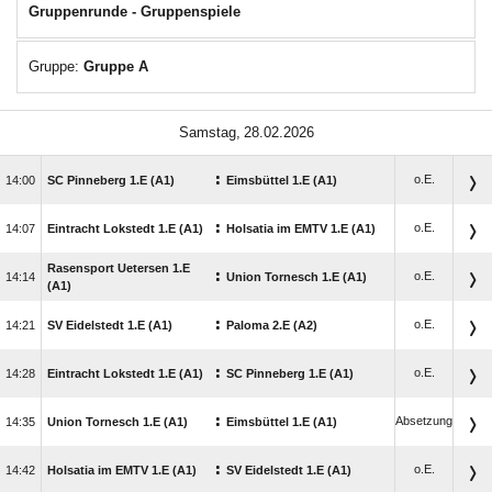
Gruppenrunde - Gruppenspiele
Gruppe:
Gruppe A
 
:
o.E.

SC Pinneberg 1.E (A1)
Eimsbüttel 1.E (A1)
:
o.E.

Eintracht Lokstedt 1.E (A1)
Holsatia im EMTV 1.E (A1)
Rasensport Uetersen 1.E
:
o.E.

Union Tornesch 1.E (A1)
(A1)
:
o.E.

SV Eidelstedt 1.E (A1)
Paloma 2.E (A2)
:
o.E.

Eintracht Lokstedt 1.E (A1)
SC Pinneberg 1.E (A1)
:
Absetzung

Union Tornesch 1.E (A1)
Eimsbüttel 1.E (A1)
:
o.E.

Holsatia im EMTV 1.E (A1)
SV Eidelstedt 1.E (A1)