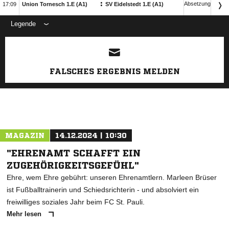
:
Absetzung

Union Tornesch 1.E (A1)
SV Eidelstedt 1.E (A1)
Legende
FALSCHES ERGEBNIS MELDEN
MAGAZIN
14.12.2024 | 10:30
"EHRENAMT SCHAFFT EIN
ZUGEHÖRIGKEITSGEFÜHL"
Ehre, wem Ehre gebührt: unseren Ehrenamtlern. Marleen Brüser
ist Fußballtrainerin und Schiedsrichterin - und absolviert ein
freiwilliges soziales Jahr beim FC St. Pauli.
Mehr lesen