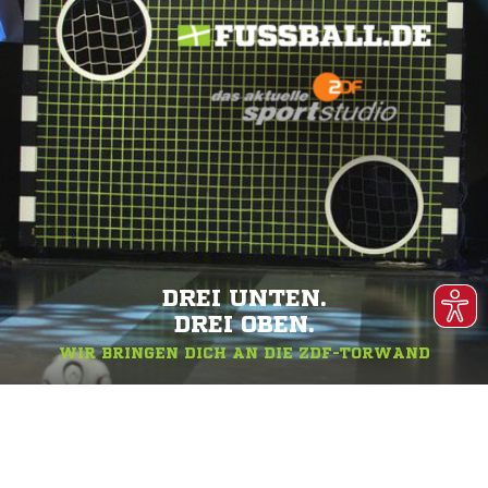
DREI UNTEN.
DREI OBEN.
WIR BRINGEN DICH AN DIE ZDF-TORWAND