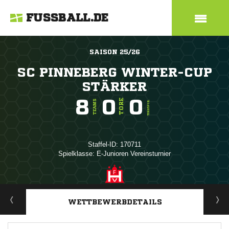
FUSSBALL.DE
SAISON 25/26
SC PINNEBERG WINTER-CUP
STÄRKER
8
0
0
TORE
TEAMS
TORE/SPIEL
Staffel-ID: 170711
Spielklasse: E-Junioren Vereinsturnier
ANZEIGE
WETTBEWERBDETAILS