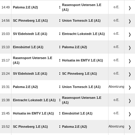
Rasensport Uetersen 1.E
:
o.E.

Paloma 2.E (A2)
(A1)
:
o.E.

SC Pinneberg 1.E (A1)
Union Tornesch 1.E (A1)
:
o.E.

SV Eidelstedt 1.E (A1)
Eintracht Lokstedt 1.E (A1)
:
o.E.

Eimsbüttel 1.E (A1)
Paloma 2.E (A2)
Rasensport Uetersen 1.E
:
o.E.

Holsatia im EMTV 1.E (A1)
(A1)
:
o.E.

SV Eidelstedt 1.E (A1)
SC Pinneberg 1.E (A1)
:
Absetzung

Paloma 2.E (A2)
Union Tornesch 1.E (A1)
Rasensport Uetersen 1.E
:
o.E.

Eintracht Lokstedt 1.E (A1)
(A1)
:
o.E.

Holsatia im EMTV 1.E (A1)
Eimsbüttel 1.E (A1)
:
Absetzung

SC Pinneberg 1.E (A1)
Paloma 2.E (A2)