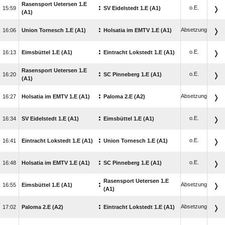
Rasensport Uetersen 1.E
:
o.E.

SV Eidelstedt 1.E (A1)
(A1)
:
Absetzung

Union Tornesch 1.E (A1)
Holsatia im EMTV 1.E (A1)
:
o.E.

Eimsbüttel 1.E (A1)
Eintracht Lokstedt 1.E (A1)
Rasensport Uetersen 1.E
:
o.E.

SC Pinneberg 1.E (A1)
(A1)
:
Absetzung

Holsatia im EMTV 1.E (A1)
Paloma 2.E (A2)
:
o.E.

SV Eidelstedt 1.E (A1)
Eimsbüttel 1.E (A1)
:
o.E.

Eintracht Lokstedt 1.E (A1)
Union Tornesch 1.E (A1)
:
o.E.

Holsatia im EMTV 1.E (A1)
SC Pinneberg 1.E (A1)
Rasensport Uetersen 1.E
:
Absetzung

Eimsbüttel 1.E (A1)
(A1)
:
Absetzung

Paloma 2.E (A2)
Eintracht Lokstedt 1.E (A1)