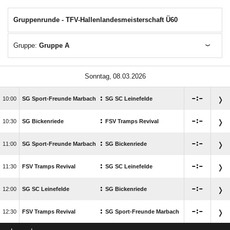
Gruppenrunde - TFV-Hallenlandesmeisterschaft Ü60
Gruppe:
Gruppe A
 
:

:


SG Sport-Freunde Marbach
SG SC Leinefelde
:

:


SG Bickenriede
FSV Tramps Revival
:

:


SG Sport-Freunde Marbach
SG Bickenriede
:

:


FSV Tramps Revival
SG SC Leinefelde
:

:


SG SC Leinefelde
SG Bickenriede
:

:


FSV Tramps Revival
SG Sport-Freunde Marbach