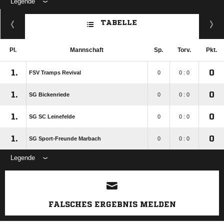
Legende
TABELLE
Pl.
Mannschaft
Sp.
Torv.
Pkt.
1.
0
FSV Tramps Revival
0
0 : 0
1.
0
SG Bickenriede
0
0 : 0
1.
0
SG SC Leinefelde
0
0 : 0
1.
0
SG Sport-Freunde Marbach
0
0 : 0
Legende
ANZEIGE
FALSCHES ERGEBNIS MELDEN