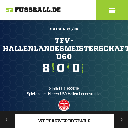
FUSSBALL.DE
SAISON 25/26
TFV-
HALLENLANDESMEISTERSCHAF
Ü60
8
0
0
TORE
TEAMS
TORE/SPIEL
Staffel-ID: 682916
Spielklasse: Herren Ü60 Hallen-Landesturnier
ANZEIGE
WETTBEWERBDETAILS