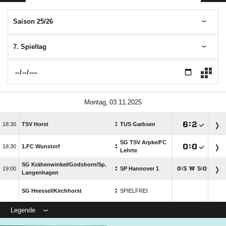
Saison 25/26
7. Spieltag
 
:

:


TSV Horst
TUS Garbsen
SG TSV Arpke/​FC
:

:


1.FC Wunstorf
Lehrte
SG Krähenwinkel/​Godshorn/​Sp.
:

SP Hannover 1
:
W
:




Langenhagen
:
SG Heessel/​Kirchhorst
SPIELFREI
Legende