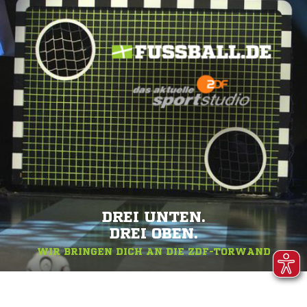
DREI UNTEN.
DREI OBEN.
WIR BRINGEN DICH AN DIE ZDF-TORWAND