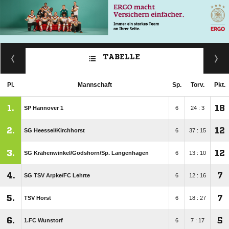
TABELLE
Pl.
Mannschaft
Sp.
Torv.
Pkt.
1.
18
SP Hannover 1
6
24 : 3
2.
12
SG Heessel/​Kirchhorst
6
37 : 15
3.
12
SG Krähenwinkel/​Godshorn/​Sp. Langenhagen
6
13 : 10
4.
7
SG TSV Arpke/​FC Lehrte
6
12 : 16
5.
7
TSV Horst
6
18 : 27
6.
5
1.FC Wunstorf
6
7 : 17