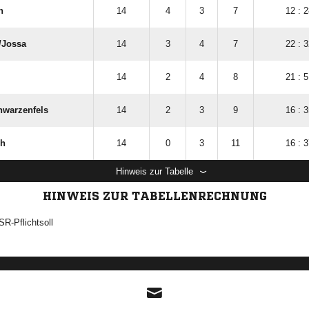
h
14
4
3
7
12 : 2
​Jossa
14
3
4
7
22 : 3
14
2
4
8
21 : 5
hwarzenfels
14
2
3
9
16 : 3
ch
14
0
3
11
16 : 3
Hinweis zur Tabelle
HINWEIS ZUR TABELLENRECHNUNG
SR-Pflichtsoll
ANZEIGE