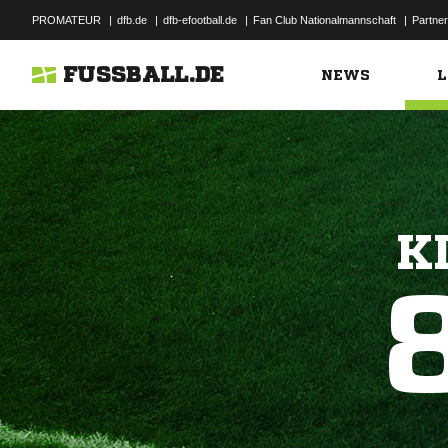
PROMATEUR
|
dfb.de
|
dfb-efootball.de
|
Fan Club Nationalmannschaft
|
Partner
FUSSBALL.DE
NEWS
L
K