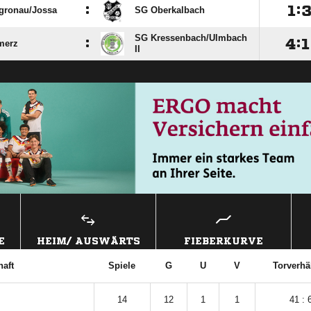
:

:
gronau/​Jossa
SG Oberkalbach
SG Kressenbach/​Ulmbach
:

:

merz
II
E
HEIM/ AUSWÄRTS
FIEBERKURVE
aft
Spiele
G
U
V
Torverhä
14
12
1
1
41 : 