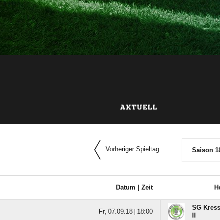
AKTUELL
Vorheriger Spieltag
Saison 1
Datum |
Zeit
H
SG Kress
  |

II