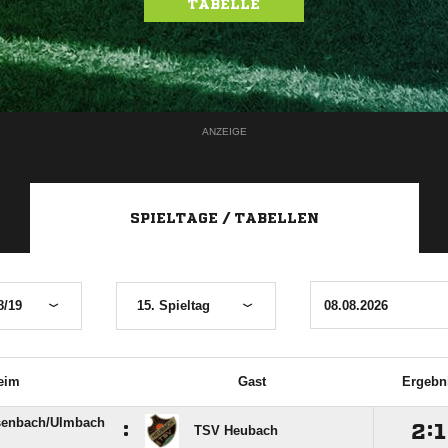
TABELLE
ANZEIGE
SPIELTAGE / TABELLEN
8/19
15. Spieltag
eim
Gast
Ergebn
enbach/​Ulmbach
:

:

TSV Heubach