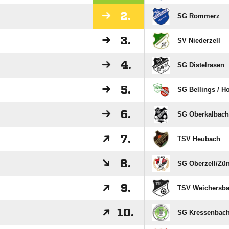
2.
SG Rommerz
3.
SV Niederzell
4.
SG Distelrasen
5.
SG Bellings /​ H
6.
SG Oberkalbach
7.
TSV Heubach
8.
SG Oberzell/​Zün
9.
TSV Weichersb
10.
SG Kressenbach/