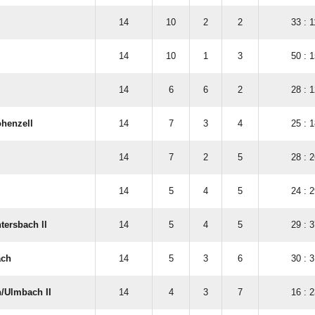
14
10
2
2
33 : 1
14
10
1
3
50 : 1
14
6
6
2
28 : 1
ohenzell
14
7
3
4
25 : 1
14
7
2
5
28 : 2
14
5
4
5
24 : 2
tersbach ll
14
5
4
5
29 : 3
ach
14
5
3
6
30 : 3
​Ulmbach II
14
4
3
7
16 : 2