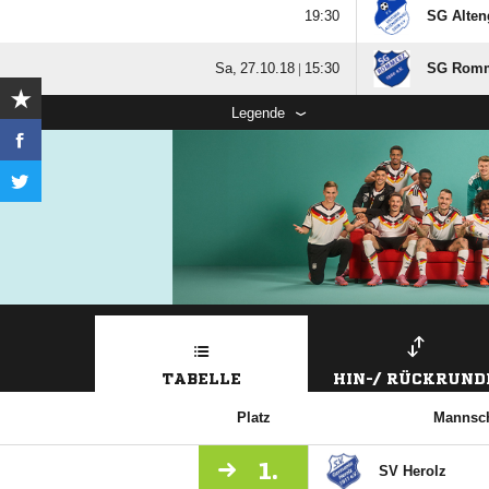

SG Alten
  |

SG Rom
Legende
TABELLE
HIN-/ RÜCKRUND
Platz
Mannsch
1.
SV Herolz