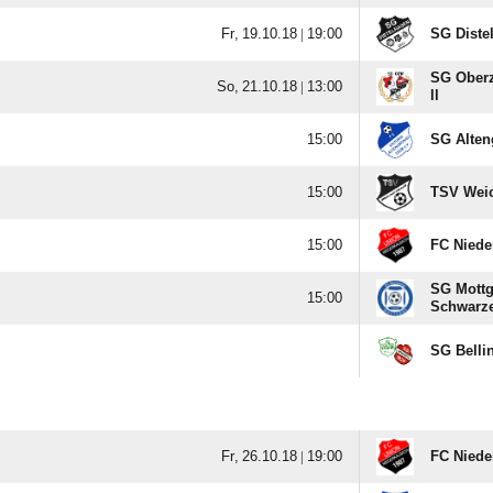
  |

SG Diste
SG Oberz
  |

ll

SG Alten

TSV Wei

FC Niede
SG Mottge

Schwarze
SG Bellin
  |

FC Niede