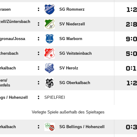
:

:
lrasen
SG Rommerz
ell/​Züntersbach
:

:
SV Niederzell
:

:
gronau/​Jossa
SG Marborn
:

:
chersbach
SG Veitsteinbach
:

:

rkalbach
SV Herolz
rs/​
:

:
SG Oberkalbach
nfels
:
gs /​ Hohenzell
SPIELFREI
Verlegte Spiele außerhalb des Spieltages
:

:
rkalbach
SG Bellings /​ Hohenzell