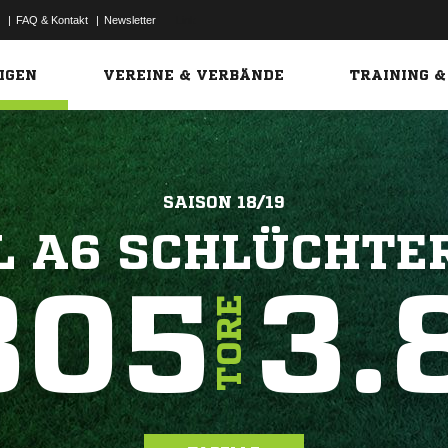
|
FAQ & Kontakt
|
Newsletter
Link
IGEN
VEREINE & VERBÄNDE
TRAINING &
SAISON 18/19
L A6 SCHLÜCHTE
805
3.
TORE