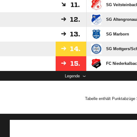
11.
SG Veitsteinbac
12.
SG Altengronau/
13.
SG Marborn
14.
SG Mottgers/​Sc
15.
FC Niederkalba
Legende
Tabelle enthält Punktabzüge 