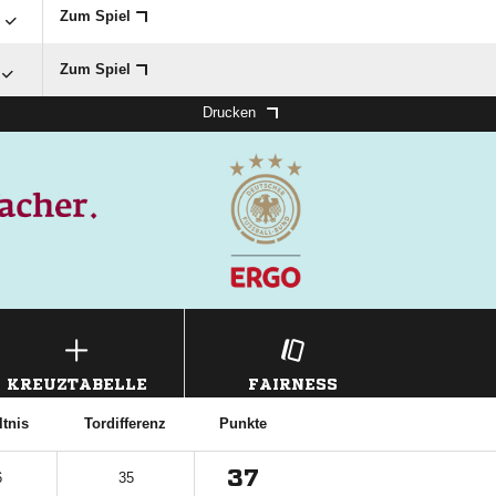

Zum Spiel
Zum Spiel
Drucken
KREUZTABELLE
FAIRNESS
ltnis
Tordifferenz
Punkte
37
6
35