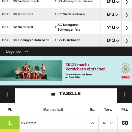
:

:


SG Veitsteinbach
SG Altengronau/​Jossa
:

:


SG Rommerz
FC Niederkalbach
SG Mottgers/​
:

:


SV Niederzell
Schwarzenfels
:

:


SG Bellings /​ Hohenzell
SG Distelrasen
Legende
TABELLE
Pl.
Mannschaft
Sp.
Torv.
Pkt.
1.
68
SV Herolz
27
67 : 17