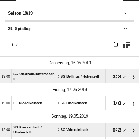
Saison 18/19
29. Spieltag
 
SG Oberzell/​Züntersbach
:

:


SG Bellings /​ Hohenzell
ll
 
:

:


FC Niederkalbach
SG Oberkalbach
 
SG Kressenbach/​
:

:


SG Veitsteinbach
Ulmbach II