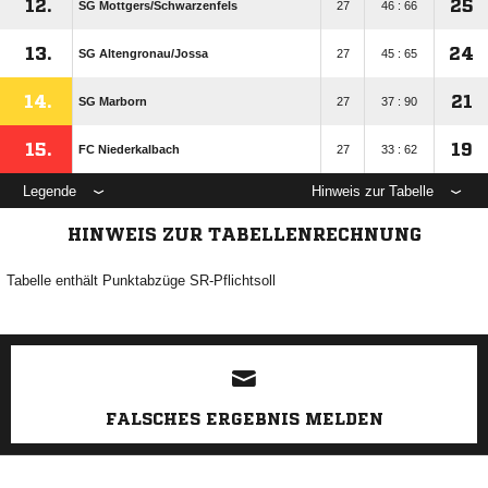
12.
25
SG Mottgers/​Schwarzenfels
27
46 : 66
13.
24
SG Altengronau/​Jossa
27
45 : 65
14.
21
SG Marborn
27
37 : 90
15.
19
FC Niederkalbach
27
33 : 62
Legende
Hinweis zur Tabelle
HINWEIS ZUR TABELLENRECHNUNG
Tabelle enthält Punktabzüge SR-Pflichtsoll
ANZEIGE
FALSCHES ERGEBNIS MELDEN