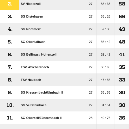
2.
58
SV Niederzell
27
88 : 33
3.
56
SG Distelrasen
27
63 : 26
4.
49
SG Rommerz
27
57 : 30
5.
48
SG Oberkalbach
27
56 : 42
6.
41
SG Bellings /​ Hohenzell
27
52 : 42
7.
35
TSV Weichersbach
27
68 : 65
8.
33
TSV Heubach
27
47 : 56
9.
30
SG Kressenbach/​Ulmbach II
27
35 : 53
10.
30
SG Veitsteinbach
27
31 : 51
11.
26
SG Oberzell/​Züntersbach ll
28
49 : 76