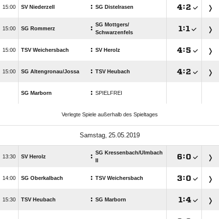
:

:


SV Niederzell
SG Distelrasen
SG Mottgers/​
:

:


SG Rommerz
Schwarzenfels
:

:


TSV Weichersbach
SV Herolz
:

:


SG Altengronau/​Jossa
TSV Heubach
:
SG Marborn
SPIELFREI
Verlegte Spiele außerhalb des Spieltages
 
SG Kressenbach/​Ulmbach
:

:


SV Herolz
II
:

:


SG Oberkalbach
TSV Weichersbach
:

:


TSV Heubach
SG Marborn