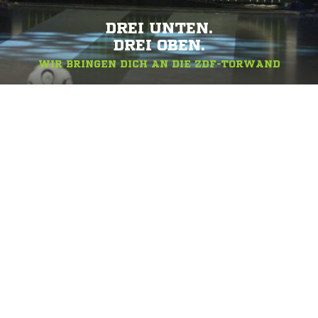
DREI UNTEN.
DREI OBEN.
WIR BRINGEN DICH AN DIE ZDF-TORWAND