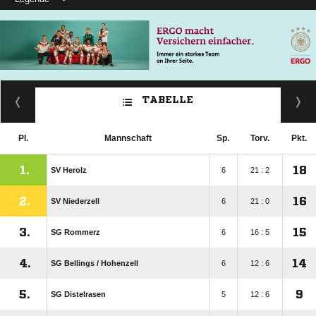
TABELLE
Pl.
Mannschaft
Sp.
Torv.
Pkt.
1.
18
SV Herolz
6
21 : 2
2.
16
SV Niederzell
6
21 : 0
3.
15
SG Rommerz
6
16 : 5
4.
14
SG Bellings /​ Hohenzell
6
12 : 6
5.
9
SG Distelrasen
5
12 : 6