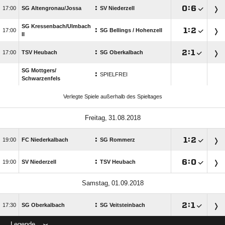
:

:


SG Altengronau/​Jossa
SV Niederzell
SG Kressenbach/​Ulmbach
:

:


SG Bellings /​ Hohenzell
II
:

:


TSV Heubach
SG Oberkalbach
SG Mottgers/​
:
SPIELFREI
Schwarzenfels
Verlegte Spiele außerhalb des Spieltages
 
:

:


FC Niederkalbach
SG Rommerz
:

:


SV Niederzell
TSV Heubach
 
:

:


SG Oberkalbach
SG Veitsteinbach
Legende