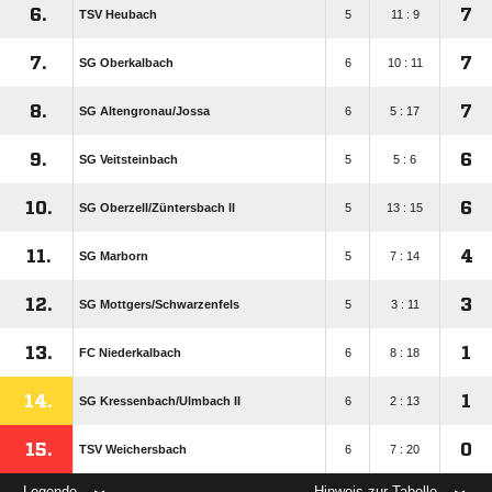
6.
7
TSV Heubach
5
11 : 9
7.
7
SG Oberkalbach
6
10 : 11
8.
7
SG Altengronau/​Jossa
6
5 : 17
9.
6
SG Veitsteinbach
5
5 : 6
10.
6
SG Oberzell/​Züntersbach ll
5
13 : 15
11.
4
SG Marborn
5
7 : 14
12.
3
SG Mottgers/​Schwarzenfels
5
3 : 11
13.
1
FC Niederkalbach
6
8 : 18
14.
1
SG Kressenbach/​Ulmbach II
6
2 : 13
15.
0
TSV Weichersbach
6
7 : 20
Legende
Hinweis zur Tabelle