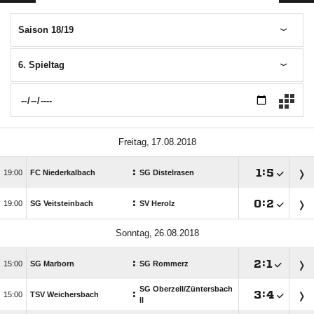
Saison 18/19
6. Spieltag
 
:

:


FC Niederkalbach
SG Distelrasen
:

:


SG Veitsteinbach
SV Herolz
 
:

:


SG Marborn
SG Rommerz
SG Oberzell/​Züntersbach
:

:


TSV Weichersbach
ll