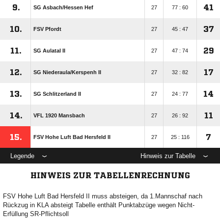
9.
41
SG Asbach/​Hessen Hef
27
77 : 60
10.
37
FSV Pfordt
27
45 : 47
11.
29
SG Aulatal II
27
47 : 74
12.
17
SG Niederaula/​Kerspenh II
27
32 : 82
13.
14
SG Schlitzerland II
27
24 : 77
14.
11
VFL 1920 Mansbach
27
26 : 92
15.
7
FSV Hohe Luft Bad Hersfeld II
27
25 : 116
Legende
Hinweis zur Tabelle
HINWEIS ZUR TABELLENRECHNUNG
FSV Hohe Luft Bad Hersfeld II muss absteigen, da 1.Mannschaf nach
Rückzug in KLA absteigt Tabelle enthält Punktabzüge wegen Nicht-
Erfüllung SR-Pflichtsoll