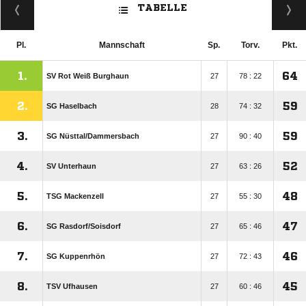
TABELLE
Pl.
Mannschaft
Sp.
Torv.
Pkt.
1.
64
SV Rot Weiß Burghaun
27
78 : 22
2.
59
SG Haselbach
28
74 : 32
3.
59
SG Nüsttal/​Dammersbach
27
90 : 40
4.
52
SV Unterhaun
27
63 : 26
5.
48
TSG Mackenzell
27
55 : 30
6.
47
SG Rasdorf/​Soisdorf
27
65 : 46
7.
46
SG Kuppenrhön
27
72 : 43
8.
45
TSV Ufhausen
27
60 : 46