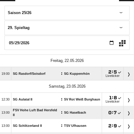
Saison 25/26
29. Spieltag
 

:

:

SG Rasdorf/​Soisdorf
SG Kuppenrhön
Liveticker
 

:

:

SG Aulatal II
SV Rot Weiß Burghaun
Liveticker
FSV Hohe Luft Bad Hersfeld
:

:


SG Haselbach
II
:

:


SG Schlitzerland II
TSV Ufhausen