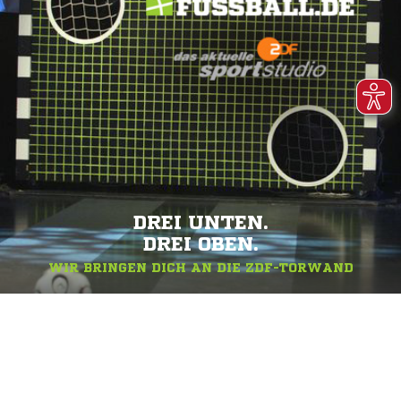
DREI UNTEN.
DREI OBEN.
WIR BRINGEN DICH AN DIE ZDF-TORWAND