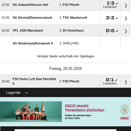

:

:

SG Asbach/​Hessen Hef
FSV Pfordt
Liveticker
:

:


SG Nüsttal/​Dammersbach
TSG Mackenzell
:

:


VFL 1920 Mansbach
SV Unterhaun
:
SG Niederaula/​Kerspenh II
SPIELFREI
Verlegte Spiele außerhalb des Spieltages
 
FSV Hohe Luft Bad Hersfeld

:

:

FSV Pfordt
Liveticker
II
Legende