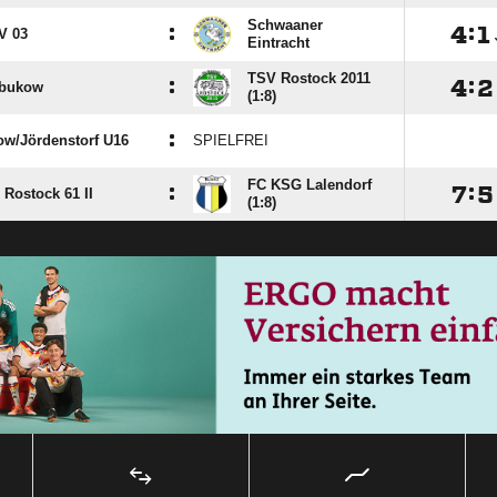
Schwaaner
:

:

V 03
Eintracht
TSV Rostock 2011
:

:

bukow
(1:8)
:
ow/​Jördenstorf U16
SPIELFREI
FC KSG Lalendorf
:

:

 Rostock 61 II
(1:8)