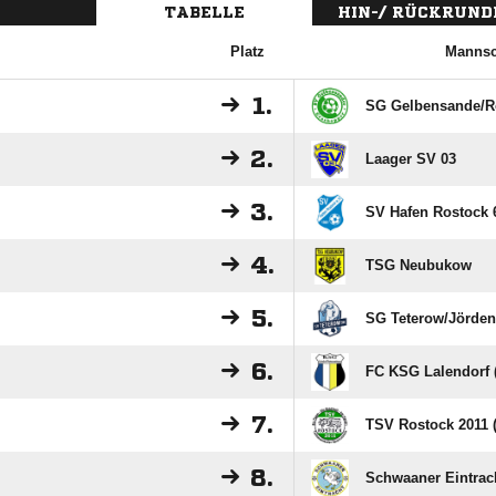
TABELLE
HIN-/ RÜCKRUND
Platz
Mannsc
1.
SG Gelbensande/​R
2.
Laager SV 03
3.
SV Hafen Rostock 6
4.
TSG Neubukow
5.
SG Teterow/​Jörden
6.
FC KSG Lalendorf (
7.
TSV Rostock 2011 (
8.
Schwaaner Eintrac