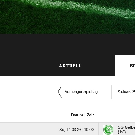
AKTUELL
S
Vorheriger Spieltag
Saison 2
Datum |
Zeit
SG Gelbe
  |

(1:8)