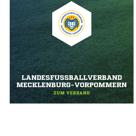
LANDESFUSSBALLVERBAND M
ECKLENBURG-VORPOMMERN
ZUM VERBAND