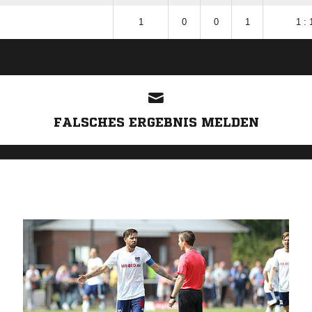
1
0
0
1
1 : 
ANZEIGE
FALSCHES ERGEBNIS MELDEN