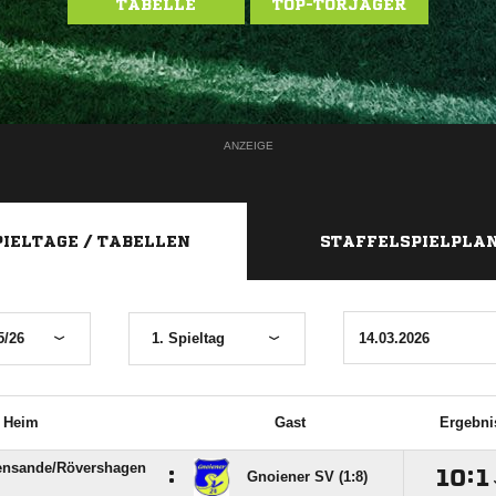
TABELLE
TOP-TORJÄGER
ANZEIGE
PIELTAGE / TABELLEN
STAFFELSPIELPLA
5/26
1. Spieltag
Heim
Gast
Ergebni
nsande/​Rövershagen
:

:

Gnoiener SV (1:8)