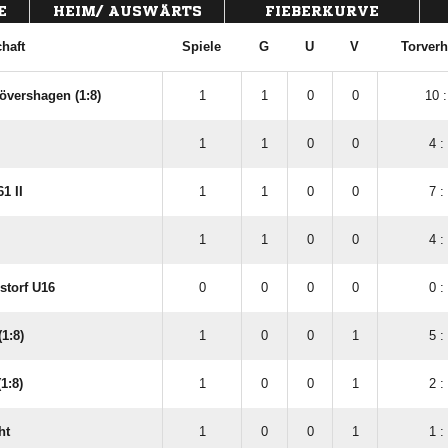
E
HEIM/ AUSWÄRTS
FIEBERKURVE
haft
Spiele
G
U
V
Torverh
övershagen (1:8)
1
1
0
0
10 :
1
1
0
0
4 :
1 II
1
1
0
0
7 :
1
1
0
0
4 :
storf U16
0
0
0
0
0 :
1:8)
1
0
0
1
5 :
1:8)
1
0
0
1
2 :
ht
1
0
0
1
1 :