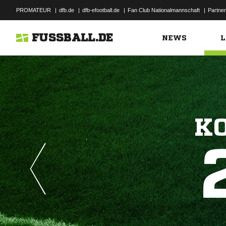
PROMATEUR
|
dfb.de
|
dfb-efootball.de
|
Fan Club Nationalmannschaft
|
Partner
FUSSBALL.DE
NEWS
L
KO