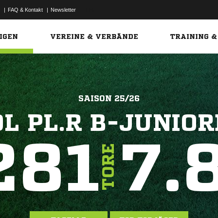
|
FAQ & Kontakt
|
Newsletter
Link
IGEN
VEREINE & VERBÄNDE
TRAINING &
SAISON 25/26
L PL.R B-JUNIO
281
7.
TORE