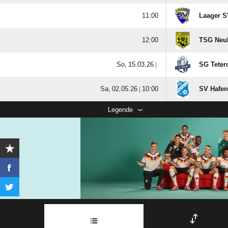

Laager S

TSG Neu
  |
SG Teter
  |

SV Hafen
Legende