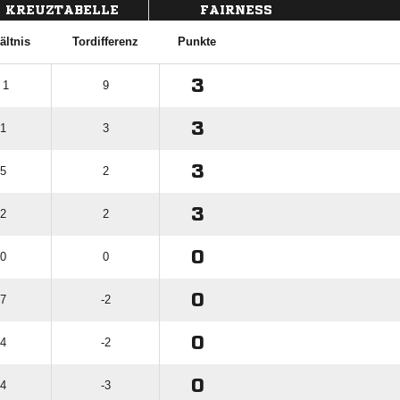
KREUZTABELLE
FAIRNESS
ältnis
Tordifferenz
Punkte
3
 1
9
3
 1
3
3
 5
2
3
 2
2
0
 0
0
0
 7
-2
0
 4
-2
0
 4
-3