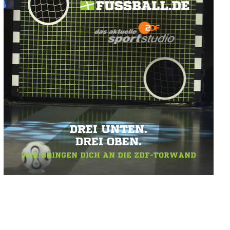
DREI UNTEN.
DREI OBEN.
WIR BRINGEN DICH AN DIE ZDF-TORWAND