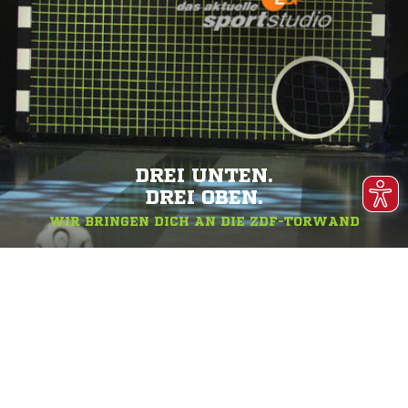
DREI UNTEN.
DREI OBEN.
WIR BRINGEN DICH AN DIE ZDF-TORWAND