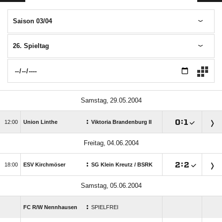
Saison 03/04
26. Spieltag
 
:

:


Union Linthe
Viktoria Brandenburg II
 
:

:


ESV Kirchmöser
SG Klein Kreutz /​ BSRK
 
:
FC R/​W Nennhausen
SPIELFREI