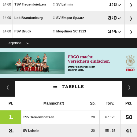
:

:


TSV Treuenbrietzen
SV Lehnin
:

:


Lok Brandenburg
SV Empor Spaatz
:

:


FSV Brück
Mögeliner SC 1913
Legende
TABELLE
Pl.
Mannschaft
Sp.
Torv.
Pkt.
1.
50
TSV Treuenbrietzen
20
67 : 23
2.
41
SV Lehnin
20
55 : 15