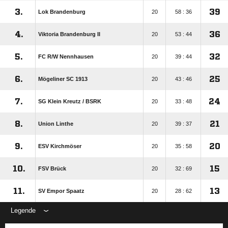
3.
39
Lok Brandenburg
20
58 : 36
4.
36
Viktoria Brandenburg II
20
53 : 44
5.
32
FC R/​W Nennhausen
20
39 : 44
6.
25
Mögeliner SC 1913
20
43 : 46
7.
24
SG Klein Kreutz /​ BSRK
20
33 : 48
8.
21
Union Linthe
20
39 : 37
9.
20
ESV Kirchmöser
20
35 : 58
10.
15
FSV Brück
20
32 : 69
11.
13
SV Empor Spaatz
20
28 : 62
Legende
ANZEIGE