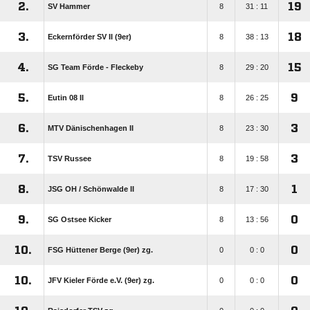
2.
19
SV Hammer
8
31 : 11
3.
18
Eckernförder SV II (9er)
8
38 : 13
4.
15
SG Team Förde - Fleckeby
8
29 : 20
5.
9
Eutin 08 II
8
26 : 25
6.
3
MTV Dänischenhagen II
8
23 : 30
7.
3
TSV Russee
8
19 : 58
8.
1
JSG OH /​ Schönwalde II
8
17 : 30
9.
0
SG Ostsee Kicker
8
13 : 56
10.
0
FSG Hüttener Berge (9er) zg.
0
0 : 0
10.
0
JFV Kieler Förde e.V. (9er) zg.
0
0 : 0