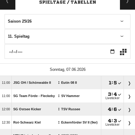
SPIELTAGE / TABELLEN
Saison 25/26
11. Spieltag
 
:

:


JSG OH /​ Schönwalde II
Eutin 08 II

:

:

SG Team Förde - Fleckeby
SV Hammer
Liveticker
:

:


SG Ostsee Kicker
TSV Russee

:

:

Rot-Schwarz Kiel
Eckernförder SV II (9er)
Liveticker