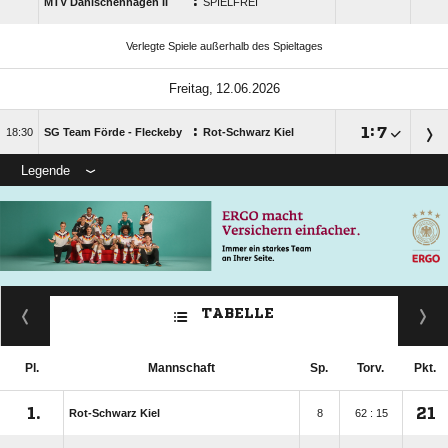
:
MTV Dänischenhagen II
SPIELFREI
Verlegte Spiele außerhalb des Spieltages
 
:

:


SG Team Förde - Fleckeby
Rot-Schwarz Kiel
Legende
TABELLE
Pl.
Mannschaft
Sp.
Torv.
Pkt.
1.
21
Rot-Schwarz Kiel
8
62 : 15