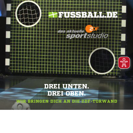
DREI UNTEN.
DREI OBEN.
WIR BRINGEN DICH AN DIE ZDF-TORWAND