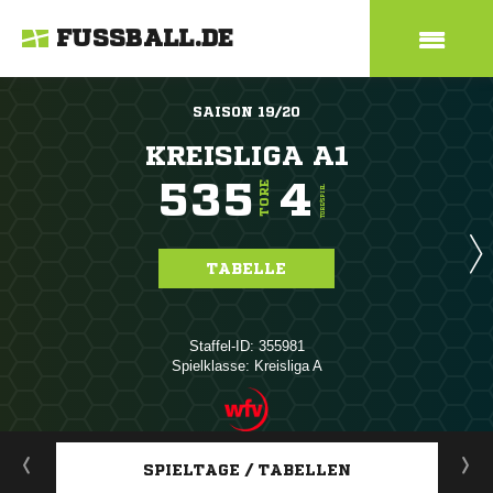
FUSSBALL.DE
SAISON 19/20
KREISLIGA A1
535
4
TORE
TORE/SPIEL
TABELLE
Staffel-ID: 355981
Spielklasse: Kreisliga A
ANZEIGE
SPIELTAGE / TABELLEN