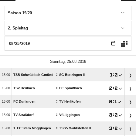
Saison 19/20
2. Spieltag
 
:

:


TSB Schwäbisch Gmünd
SG Bettringen II
:

:


TSV Heubach
FC Spraitbach
:

:


FC Durlangen
TV Herlikofen
:

:


TV Straßdorf
VfL Iggingen
:

:


1. FC Stern Mögglingen
TSGV Waldstetten II