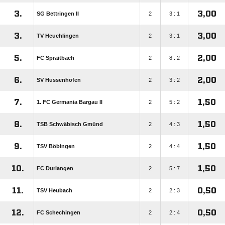
3.
3,00
SG Bettringen II
2
3 : 1
3.
3,00
TV Heuchlingen
2
3 : 1
5.
2,00
FC Spraitbach
2
8 : 2
6.
2,00
SV Hussenhofen
2
3 : 2
7.
1,50
1. FC Germania Bargau II
2
5 : 2
8.
1,50
TSB Schwäbisch Gmünd
2
4 : 3
9.
1,50
TSV Böbingen
2
4 : 4
10.
1,50
FC Durlangen
2
5 : 7
11.
0,50
TSV Heubach
2
2 : 3
12.
0,50
FC Schechingen
2
2 : 4