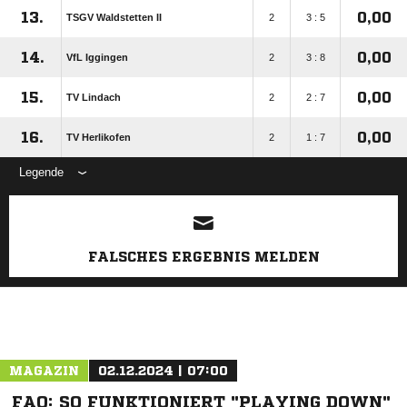
13.
0,00
TSGV Waldstetten II
2
3 : 5
14.
0,00
VfL Iggingen
2
3 : 8
15.
0,00
TV Lindach
2
2 : 7
16.
0,00
TV Herlikofen
2
1 : 7
Legende
ANZEIGE
FALSCHES ERGEBNIS MELDEN
MAGAZIN
02.12.2024 | 07:00
FAQ: SO FUNKTIONIERT "PLAYING DOWN"