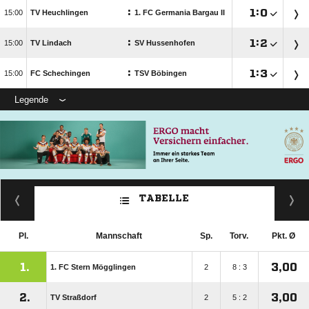
:

:


TV Heuchlingen
1. FC Germania Bargau II
:

:


TV Lindach
SV Hussenhofen
:

:


FC Schechingen
TSV Böbingen
Legende
TABELLE
Pl.
Mannschaft
Sp.
Torv.
Pkt. Ø
1.
3,00
1. FC Stern Mögglingen
2
8 : 3
2.
3,00
TV Straßdorf
2
5 : 2