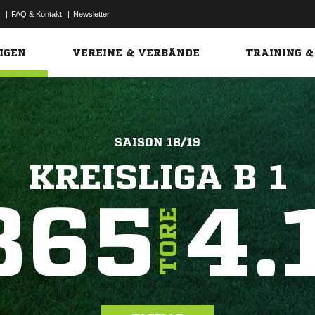
|
FAQ & Kontakt
|
Newsletter
Link
IGEN
VEREINE & VERBÄNDE
TRAINING &
SAISON 18/19
KREISLIGA B 1
865
4.
TORE