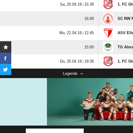
  |

1. FC O

SC RW N
  |

ASV Elle

TG Alms
  |

1. FC O
Legende