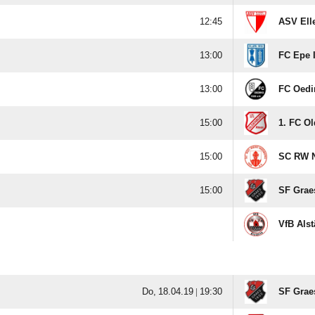

ASV Elle

FC Epe I

FC Oedin

1. FC O

SC RW N

SF Grae
VfB Alstä
  |

SF Grae