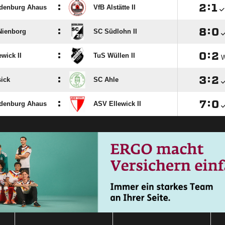
:

:

ldenburg Ahaus
VfB Alstätte II
:

:

ienborg
SC Südlohn II
:

:

wick II
TuS Wüllen II
:

:

ick
SC Ahle
:

:

ldenburg Ahaus
ASV Ellewick II