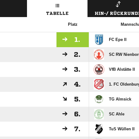
TABELLE
HIN-/ RÜCKRUND
Platz
Mannscha
1.
FC Epe II
2.
SC RW Nienbor
3.
VfB Alstätte II
4.
1. FC Oldenbur
5.
TG Almsick
6.
SC Ahle
7.
TuS Wüllen II