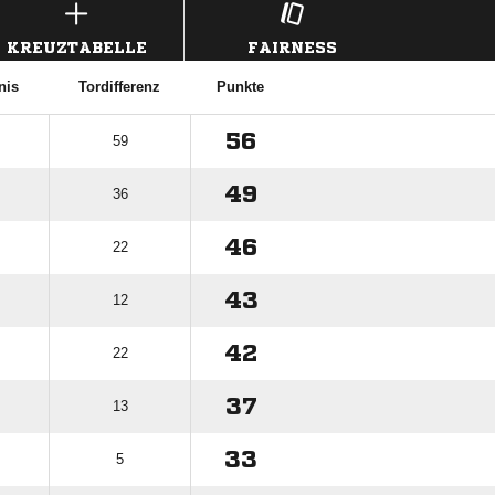
KREUZTABELLE
FAIRNESS
nis
Tordifferenz
Punkte
56
59
49
36
46
22
43
12
42
22
37
13
33
5