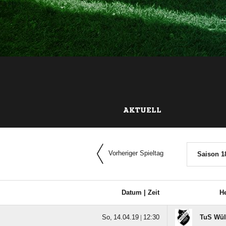
AKTUELL
Vorheriger Spieltag
Saison 1
Datum |
Zeit
H
  |

TuS Wüll