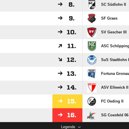
8.
SC Südlohn II
9.
SF Graes
10.
SV Gescher III
11.
ASC Schöpping
12.
SuS Stadtlohn I
13.
Fortuna Gronau 
14.
ASV Ellewick II
15.
FC Oeding II
16.
SG Coesfeld 06 
Legende