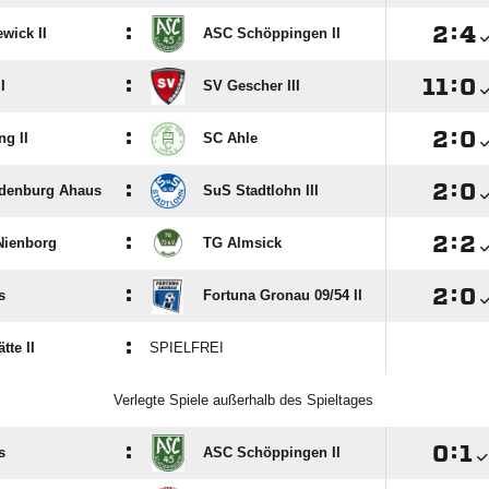
:

:

wick II
ASC Schöppingen II
:

:

I
SV Gescher III
:

:

g II
SC Ahle
:

:

ldenburg Ahaus
SuS Stadtlohn III
:

:

ienborg
TG Almsick
:

:

s
Fortuna Gronau 09/​54 II
:
tte II
SPIELFREI
Verlegte Spiele außerhalb des Spieltages
:

:

s
ASC Schöppingen II