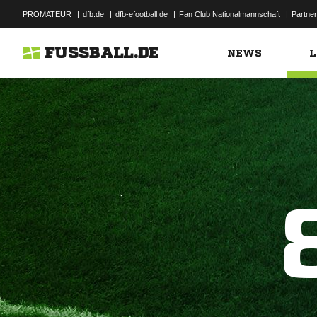
PROMATEUR
|
dfb.de
|
dfb-efootball.de
|
Fan Club Nationalmannschaft
|
Partner
FUSSBALL.DE
NEWS
L