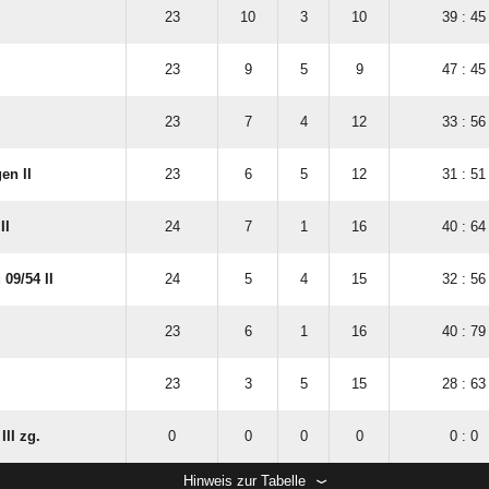
23
10
3
10
39 : 45
23
9
5
9
47 : 45
23
7
4
12
33 : 56
en II
23
6
5
12
31 : 51
II
24
7
1
16
40 : 64
09/​54 II
24
5
4
15
32 : 56
23
6
1
16
40 : 79
23
3
5
15
28 : 63
III zg.
0
0
0
0
0 : 0
Hinweis zur Tabelle