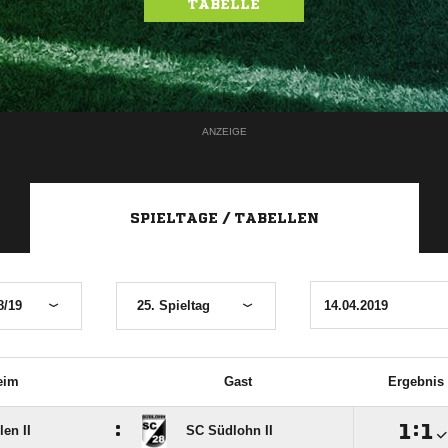
TABELLE
ANZEIGE
SPIELTAGE / TABELLEN
8/19
25. Spieltag
eim
Gast
Ergebnis
:

:

en II
SC Südlohn II