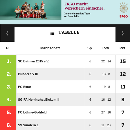
TABELLE
Pl.
Mannschaft
Sp.
Torv.
Pkt.
1.
15
SC Batman 2015 e.V.
6
22 : 14
2.
12
Bünder SV III
6
13 : 8
3.
11
FC Exter
6
19 : 8
4.
9
SG FA Herringhs./​Eickum II
6
16 : 12
5.
7
FC Löhne-Gohfeld
6
27 : 16
6.
7
SV Sundern 1
6
11 : 23