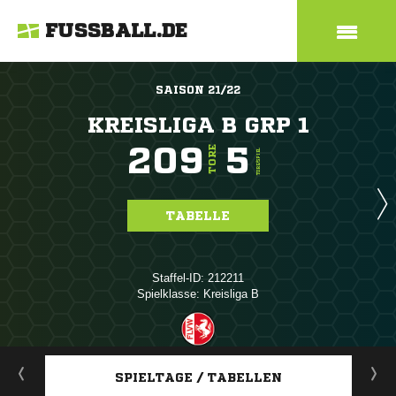
FUSSBALL.DE
SAISON 21/22
KREISLIGA B GRP 1
209
5
TORE
TORE/SPIEL
TABELLE
Staffel-ID: 212211
Spielklasse: Kreisliga B
ANZEIGE
SPIELTAGE / TABELLEN