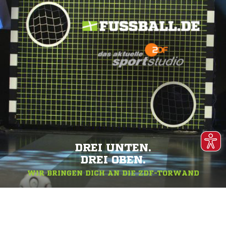
DREI UNTEN.
DREI OBEN.
WIR BRINGEN DICH AN DIE ZDF-TORWAND