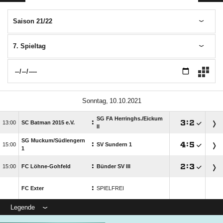
Saison 21/22
7. Spieltag
 
SG FA Herringhs./​Eickum
:

:


SC Batman 2015 e.V.
II
SG Muckum/​Südlengern
:

:


SV Sundern 1
1
:

:


FC Löhne-Gohfeld
Bünder SV III
:
FC Exter
SPIELFREI
Legende