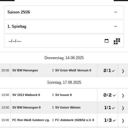
Saison 25/26
1. Spieltag
 
:

:


SV BW Herongen
SV Grün-Weiß Vernum II
 
:

:


SV 1913 Walbeck II
SV Issum II
:

:


SV BW Herongen II
SV Union Wetten
:

:


FC Rot-Weiß Geldern zg.
FC Aldekerk 1928/​52 e.V. II