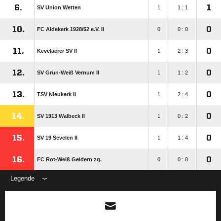
6.
1
SV Union Wetten
1
1 : 1
10.
0
FC Aldekerk 1928/​52 e.V. II
0
0 : 0
11.
0
Kevelaerer SV II
1
2 : 3
12.
0
SV Grün-Weiß Vernum II
1
1 : 2
13.
0
TSV Nieukerk II
1
2 : 4
14.
0
SV 1913 Walbeck II
1
0 : 2
15.
0
SV 19 Sevelen II
1
1 : 4
16.
0
FC Rot-Weiß Geldern zg.
0
0 : 0
Legende
ANZEIGE