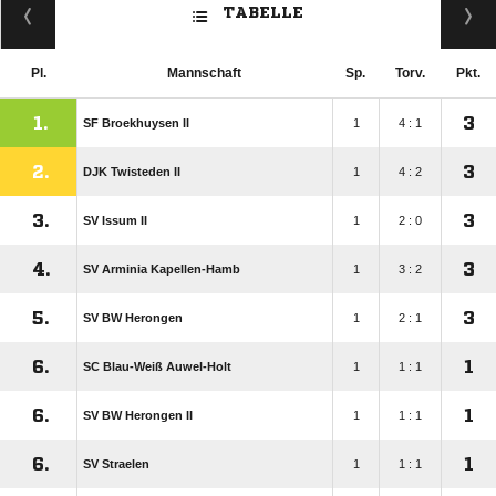
TABELLE
Pl.
Mannschaft
Sp.
Torv.
Pkt.
1.
3
SF Broekhuysen II
1
4 : 1
2.
3
DJK Twisteden II
1
4 : 2
3.
3
SV Issum II
1
2 : 0
4.
3
SV Arminia Kapellen-Hamb
1
3 : 2
5.
3
SV BW Herongen
1
2 : 1
6.
1
SC Blau-Weiß Auwel-Holt
1
1 : 1
6.
1
SV BW Herongen II
1
1 : 1
6.
1
SV Straelen
1
1 : 1