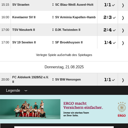
:

:


SV Straelen
SC Blau-Weiß Auwel-Holt
:

:


Kevelaerer SV II
SV Arminia Kapellen-Hamb
:

:


TSV Nieukerk II
DJK Twisteden II
:

:


SV 19 Sevelen II
SF Broekhuysen II
Verlegte Spiele außerhalb des Spieltages
 
FC Aldekerk 1928/​52 e.V.
:

:


SV BW Herongen
II
Legende