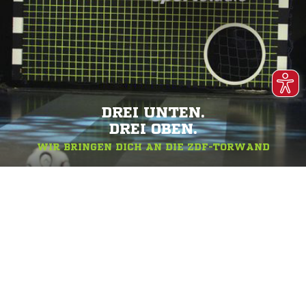
DREI UNTEN.
DREI OBEN.
WIR BRINGEN DICH AN DIE ZDF-TORWAND