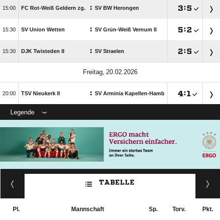
:

:


FC Rot-Weiß Geldern zg.
SV BW Herongen
:

:


SV Union Wetten
SV Grün-Weiß Vernum II
:

:


DJK Twisteden II
SV Straelen
 
:

:


TSV Nieukerk II
SV Arminia Kapellen-Hamb
Legende
TABELLE
Pl.
Mannschaft
Sp.
Torv.
Pkt.