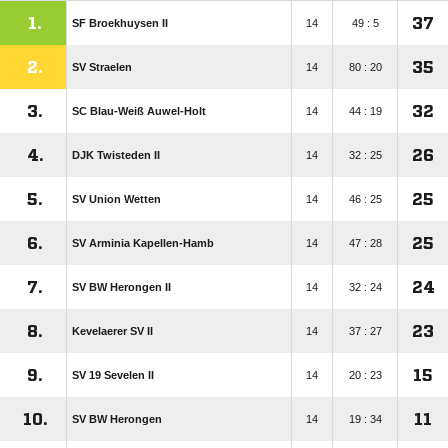
1.
37
SF Broekhuysen II
14
49 : 5
2.
35
SV Straelen
14
80 : 20
3.
32
SC Blau-Weiß Auwel-Holt
14
44 : 19
4.
26
DJK Twisteden II
14
32 : 25
5.
25
SV Union Wetten
14
46 : 25
6.
25
SV Arminia Kapellen-Hamb
14
47 : 28
7.
24
SV BW Herongen II
14
32 : 24
8.
23
Kevelaerer SV II
14
37 : 27
9.
15
SV 19 Sevelen II
14
20 : 23
10.
11
SV BW Herongen
14
19 : 34