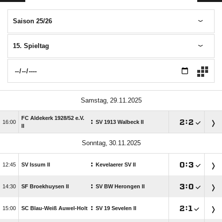
Saison 25/26
15. Spieltag
 
FC Aldekerk 1928/​52 e.V.
:

:


SV 1913 Walbeck II
II
 
:

:


SV Issum II
Kevelaerer SV II
:

:


SF Broekhuysen II
SV BW Herongen II
:

:


SC Blau-Weiß Auwel-Holt
SV 19 Sevelen II