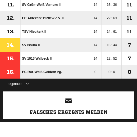
11.
11
SV Grün-Weiß Vernum II
14
16 : 36
12.
11
FC Aldekerk 1928/​52 e.V. II
14
22 : 63
13.
11
TSV Nieukerk II
14
14 : 61
14.
7
SV Issum II
14
16 : 44
15.
7
SV 1913 Walbeck II
14
12 : 52
16.
0
FC Rot-Weiß Geldern zg.
0
0 : 0
Legende
ANZEIGE
FALSCHES ERGEBNIS MELDEN