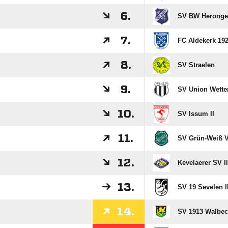
6.
SV BW Herong
7.
FC Aldekerk 1928
8.
SV Straelen
9.
SV Union Wette
10.
SV Issum II
11.
SV Grün-Weiß V
12.
Kevelaerer SV II
13.
SV 19 Sevelen I
14.
SV 1913 Walbeck