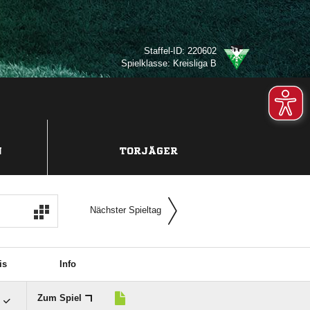
Staffel-ID: 220602
Spielklasse: Kreisliga B
N
TORJÄGER
Nächster Spieltag
is
Info

Zum Spiel