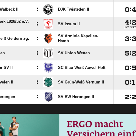
:

:
Walbeck II
DJK Twisteden II

:
rk 1928/​52 e.V.
:
SV Issum II
Livetick
SV Arminia Kapellen-
:

:
eiß Geldern zg.
Hamb
:

:
len
SV Union Wetten
:

:
r SV II
SC Blau-Weiß Auwel-Holt
:

:

elen II
SV Grün-Weiß Vernum II
:

:
erongen
SV BW Herongen II