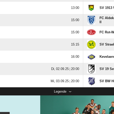

SV 1913 
FC Aldeke

II

FC Rot-W

SV Strae

Kevelaere
  |

SV 19 Sev
  |

SV BW H
Legende