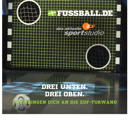
DREI UNTEN.
DREI OBEN.
WIR BRINGEN DICH AN DIE ZDF-TORWAND