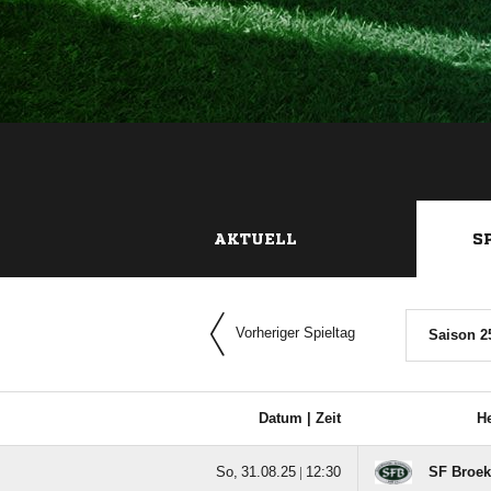
AKTUELL
S
Vorheriger Spieltag
Saison 2
Datum |
Zeit
H
  |

SF Broek