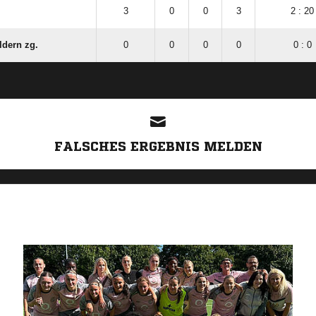
3
0
0
3
2 : 20
ldern zg.
0
0
0
0
0 : 0
ANZEIGE
FALSCHES ERGEBNIS MELDEN