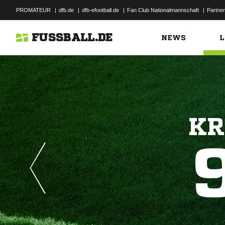
PROMATEUR
|
dfb.de
|
dfb-efootball.de
|
Fan Club Nationalmannschaft
|
Partner
FUSSBALL.DE
NEWS
L
KR