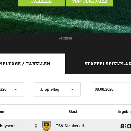
TABELLE
TOP-TORJÄGER
ANZEIGE
PIELTAGE / TABELLEN
STAFFELSPIELPLA
5/26
3. Spieltag
eim
Gast
Ergebn
:

:
huysen II
TSV Nieukerk II