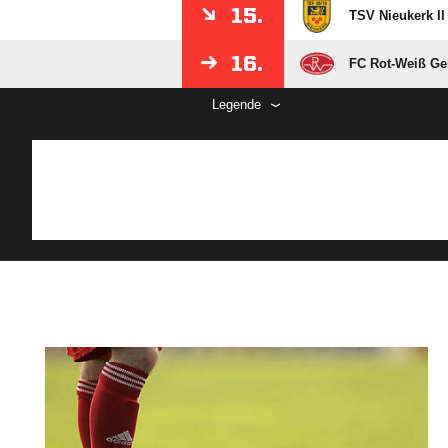
15.
TSV Nieukerk II
16.
FC Rot-Weiß Ge
Legende