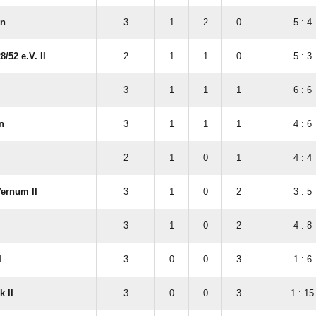
en
3
1
2
0
5 : 4
/​52 e.V. II
2
1
1
0
5 : 3
3
1
1
1
6 : 6
n
3
1
1
1
4 : 6
2
1
0
1
4 : 4
ernum II
3
1
0
2
3 : 5
3
1
0
2
4 : 8
I
3
0
0
3
1 : 6
 II
3
0
0
3
1 : 15