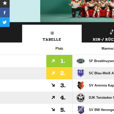
TABELLE
HIN-/ RÜ
Platz
Mannsc
1.
SF Broekhuysen
2.
SC Blau-Weiß A
3.
SV Arminia Kap
4.
DJK Twisteden I
5.
SV BW Herongen