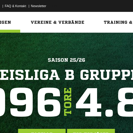
|
FAQ & Kontakt
|
Newsletter
Link
IGEN
VEREINE & VERBÄNDE
TRAINING &
SAISON 25/26
EISLIGA B GRUPP
996
4.
TORE