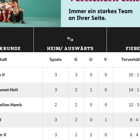
CKRUNDE
HEIM/ AUSWÄRTS
FIEB
haft
Spiele
G
U
V
Torverhäl
 II
3
3
0
0
15 : 1
uwel-Holt
3
2
1
0
14 : 1
ellen-Hamb
2
2
0
0
12 : 3
I
3
2
0
1
8 : 4
 II
3
1
2
0
6 : 4