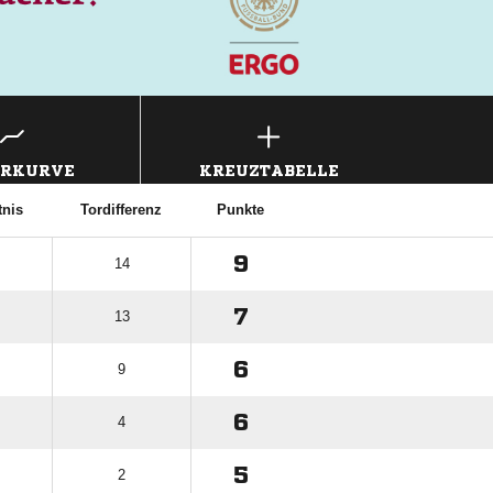
ERKURVE
KREUZTABELLE
tnis
Tordifferenz
Punkte
9
14
7
13
6
9
6
4
5
2