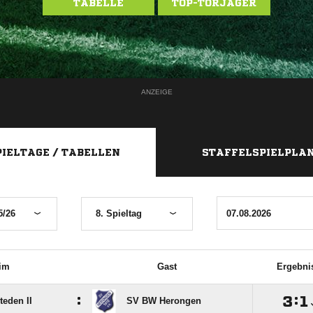
TABELLE
TOP-TORJÄGER
ANZEIGE
PIELTAGE / TABELLEN
STAFFELSPIELPLA
5/26
8. Spieltag
im
Gast
Ergebni
:

:

teden II
SV BW Herongen