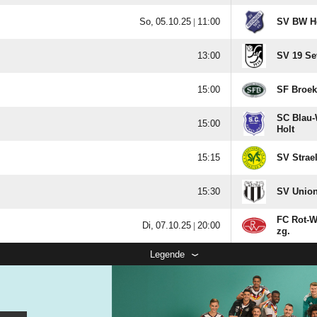
  |

SV BW He

SV 19 Sev

SF Broek
SC Blau-

Holt

SV Strae

SV Union
FC Rot-W
  |

zg.
Legende