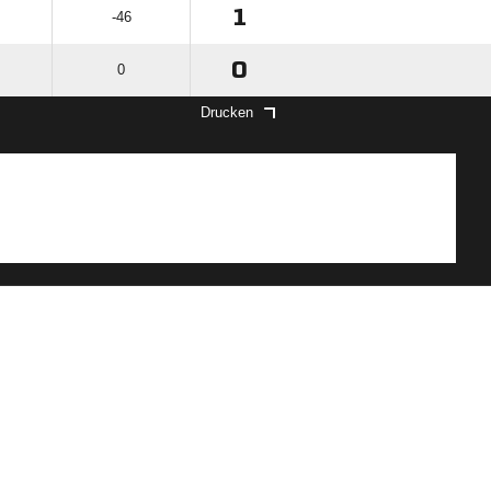
1
-46
0
0
Drucken