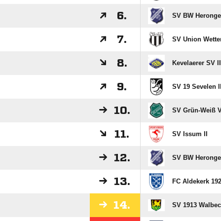
6.
SV BW Herongen
7.
SV Union Wette
8.
Kevelaerer SV II
9.
SV 19 Sevelen I
10.
SV Grün-Weiß V
11.
SV Issum II
12.
SV BW Herong
13.
FC Aldekerk 1928
14.
SV 1913 Walbeck