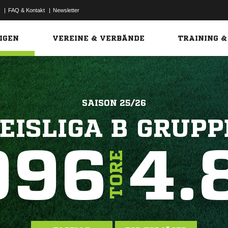
|
FAQ & Kontakt
|
Newsletter
Link
IGEN
VEREINE & VERBÄNDE
TRAINING &
SAISON 25/26
EISLIGA B GRUPP
996
4.
TORE