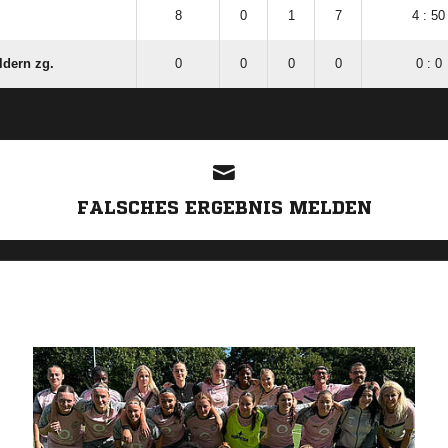
8
0
1
7
4 : 50
ldern zg.
0
0
0
0
0 : 0
ANZEIGE
FALSCHES ERGEBNIS MELDEN