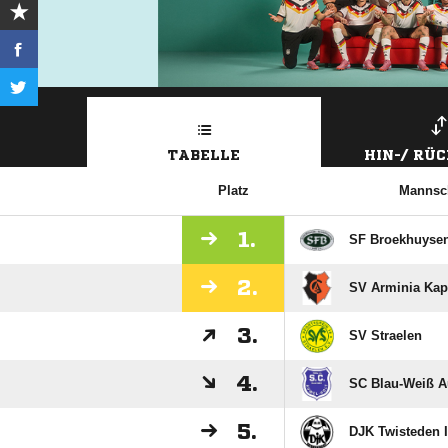
TABELLE
HIN-/ RÜ
Platz
Mannsc
1.
SF Broekhuysen
2.
SV Arminia Kap
3.
SV Straelen
4.
SC Blau-Weiß A
5.
DJK Twisteden I