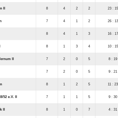
 II
8
4
2
2
23 : 1
n
7
4
1
2
26 : 1
8
4
1
3
16 : 1
I
8
1
3
4
10 : 1
ernum II
7
2
0
5
8 : 19
7
2
0
5
9 : 21
en
8
1
2
5
11 : 23
/​52 e.V. II
7
1
1
5
9 : 30
 II
8
1
0
7
4 : 31