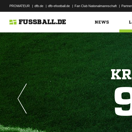
PROMATEUR
|
dfb.de
|
dfb-efootball.de
|
Fan Club Nationalmannschaft
|
Partner
FUSSBALL.DE
NEWS
L
KR