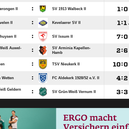
:

:

rongen II
SV 1913 Walbeck II
:

:

elen II
Kevelaerer SV II
:

:

huysen II
SV Issum II
Weiß Auwel-
SV Arminia Kapellen-
:

:

Hamb
:

:

len
TSV Nieukerk II
:

:

 Wetten
FC Aldekerk 1928/​52 e.V. II
eiß Geldern
:

:

SV Grün-Weiß Vernum II