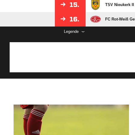
15.
TSV Nieukerk II
16.
FC Rot-Weiß Ge
Legende