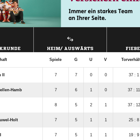
CKRUNDE
HEIM/ AUSWÄRTS
FIEB
haft
Spiele
G
U
V
Torverhäl
 II
7
7
0
0
37 : 1
ellen-Hamb
7
6
1
0
37 : 11
8
5
2
1
37 : 1
uwel-Holt
7
5
1
1
25 : 8
I
7
5
1
1
19 : 9