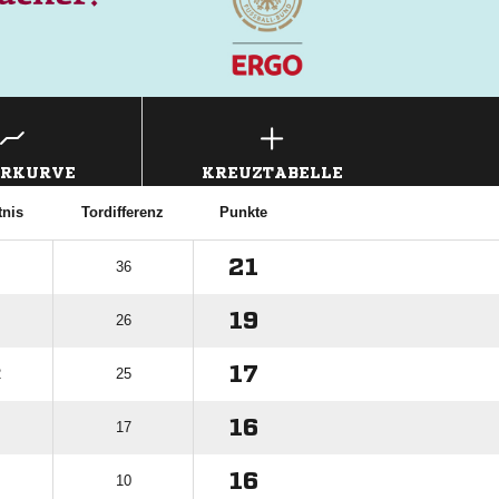
ERKURVE
KREUZTABELLE
tnis
Tordifferenz
Punkte
21
36
19
26
17
2
25
16
17
16
10