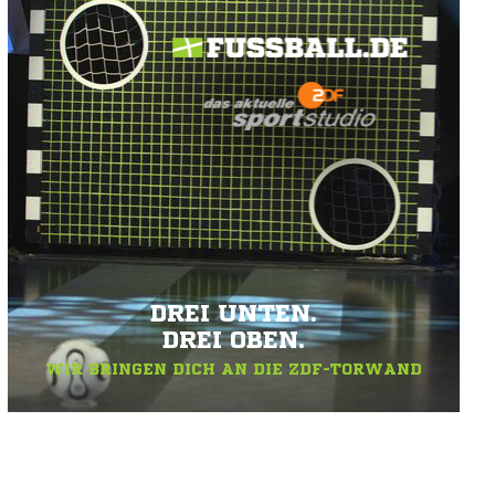
DREI UNTEN.
DREI OBEN.
WIR BRINGEN DICH AN DIE ZDF-TORWAND