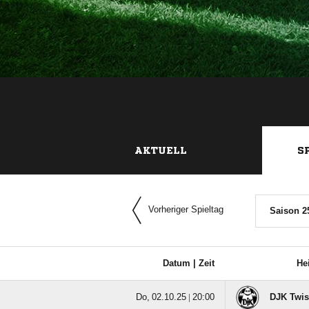
AKTUELL
S
Vorheriger Spieltag
Saison 2
Datum |
Zeit
He
  |

DJK Twis