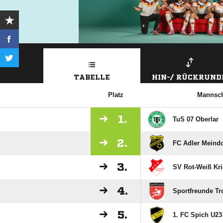
TABELLE
HIN-/ RÜCKRUND
Platz
Mannsch
1.
TuS 07 Oberlar
2.
FC Adler Meindo
3.
SV Rot-Weiß Kri
4.
Sportfreunde Tro
5.
1. FC Spich U23