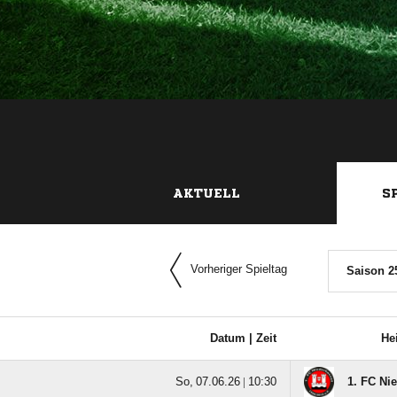
AKTUELL
S
Vorheriger Spieltag
Saison 2
Datum |
Zeit
He
  |

1. FC Nie