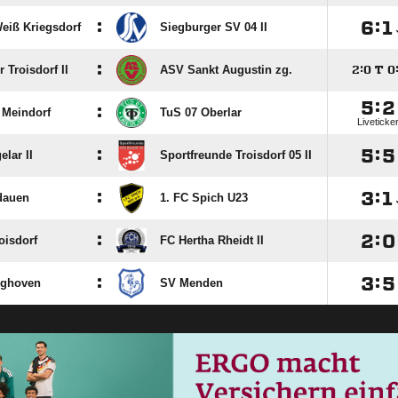
:

:

eiß Kriegsdorf
Siegburger SV 04 II
:
 Troisdorf II
ASV Sankt Augustin zg.

:

T


:

:
 Meindorf
TuS 07 Oberlar
Liveticke
:

:

lar II
Sportfreunde Troisdorf 05 II
:

:

dauen
1. FC Spich U23
:

:

oisdorf
FC Hertha Rheidt II
:

:

nghoven
SV Menden