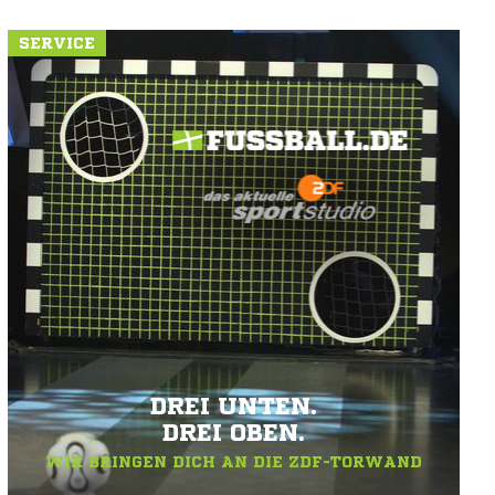
SERVICE
DREI UNTEN.
DREI OBEN.
WIR BRINGEN DICH AN DIE ZDF-TORWAND