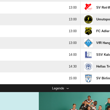

SV Rot-W

Umutspor

FC Adler

VfR Hange

SSV Kal

Hellas Tr

SV Birli
Legende