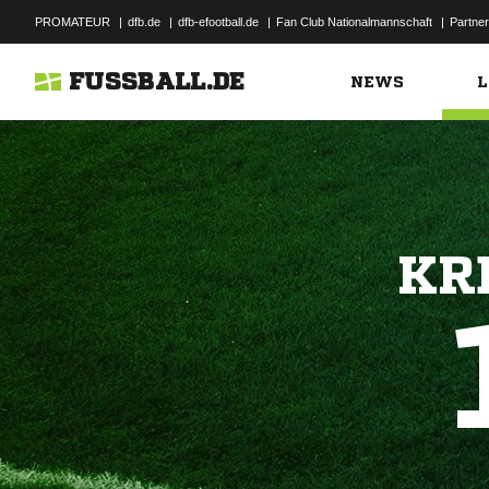
PROMATEUR
|
dfb.de
|
dfb-efootball.de
|
Fan Club Nationalmannschaft
|
Partner
FUSSBALL.DE
NEWS
L
KR