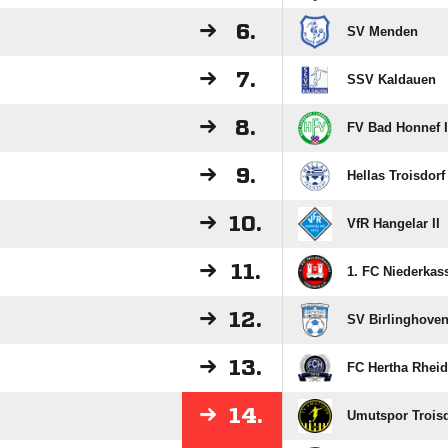
6.
SV Menden
7.
SSV Kaldauen
8.
FV Bad Honnef I
9.
Hellas Troisdorf
10.
VfR Hangelar II
11.
1. FC Niederkass
12.
SV Birlinghove
13.
FC Hertha Rheidt
14.
Umutspor Troisd