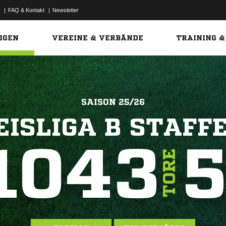
|
FAQ & Kontakt
|
Newsletter
Link
IGEN
VEREINE & VERBÄNDE
TRAINING &
SAISON 25/26
EISLIGA B STAFFE
1043
TORE