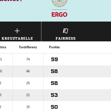
KREUZTABELLE
FAIRNESS
tnis
Tordifferenz
Punkte
59
31
74
58
55
46
58
2
25
53
3
21
50
2
15