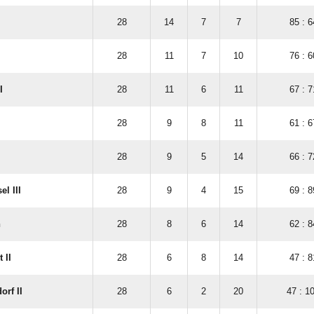
28
14
7
7
85 : 6
28
11
7
10
76 : 6
I
28
11
6
11
67 : 7
28
9
8
11
61 : 6
28
9
5
14
66 : 7
el III
28
9
4
15
69 : 8
n
28
8
6
14
62 : 8
 II
28
6
8
14
47 : 8
orf II
28
6
2
20
47 : 1