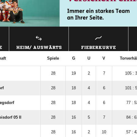
E
HEIM/ AUSWÄRTS
FIEBERKURVE
aft
Spiele
G
U
V
Torverhäl
28
19
2
7
105 : 
rf
28
18
4
6
101 : 
egsdorf
28
18
4
6
77 : 5
isdorf 05 II
28
16
5
7
84 : 6
28
16
2
10
57 : 4