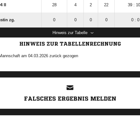
4 II
28
4
2
22
39 : 1
stin zg.
0
0
0
0
0 : 0
Hinweis zur Tabelle
HINWEIS ZUR TABELLENRECHNUNG
 Mannschaft am 04.03.2026 zurück gezogen
ANZEIGE
FALSCHES ERGEBNIS MELDEN