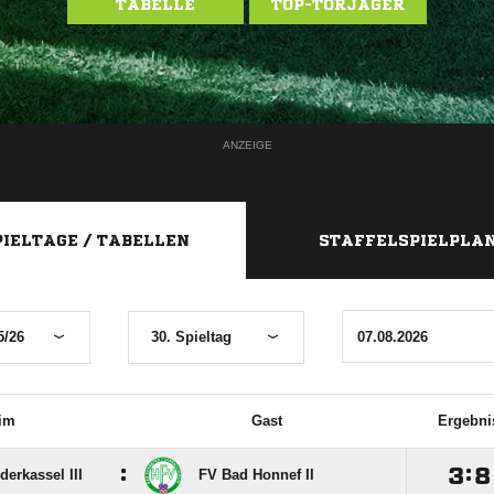
TABELLE
TOP-TORJÄGER
ANZEIGE
PIELTAGE / TABELLEN
STAFFELSPIELPLA
5/26
30. Spieltag
im
Gast
Ergebni
:

:

derkassel III
FV Bad Honnef II