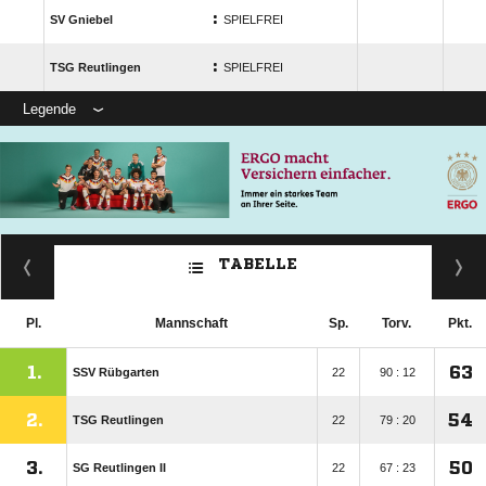
:
SV Gniebel
SPIELFREI
:
TSG Reutlingen
SPIELFREI
Legende
TABELLE
Pl.
Mannschaft
Sp.
Torv.
Pkt.
1.
63
SSV Rübgarten
22
90 : 12
2.
54
TSG Reutlingen
22
79 : 20
3.
50
SG Reutlingen II
22
67 : 23