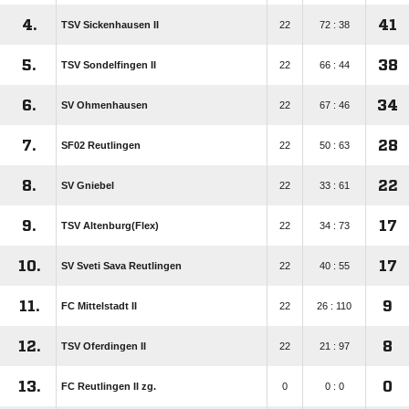
4.
41
TSV Sickenhausen II
22
72 : 38
5.
38
TSV Sondelfingen II
22
66 : 44
6.
34
SV Ohmenhausen
22
67 : 46
7.
28
SF02 Reutlingen
22
50 : 63
8.
22
SV Gniebel
22
33 : 61
9.
17
TSV Altenburg(Flex)
22
34 : 73
10.
17
SV Sveti Sava Reutlingen
22
40 : 55
11.
9
FC Mittelstadt II
22
26 : 110
12.
8
TSV Oferdingen II
22
21 : 97
13.
0
FC Reutlingen II zg.
0
0 : 0