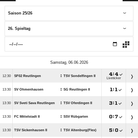
Saison 25/26
26. Spieltag
 

:

:

SF02 Reutlingen
TSV Sondelfingen II
Liveticker
:

:


SV Ohmenhausen
SG Reutlingen II
:

:


SV Sveti Sava Reutlingen
TSV Oferdingen II
:

:


FC Mittelstadt II
SSV Rübgarten
:

:


TSV Sickenhausen II
TSV Altenburg(Flex)