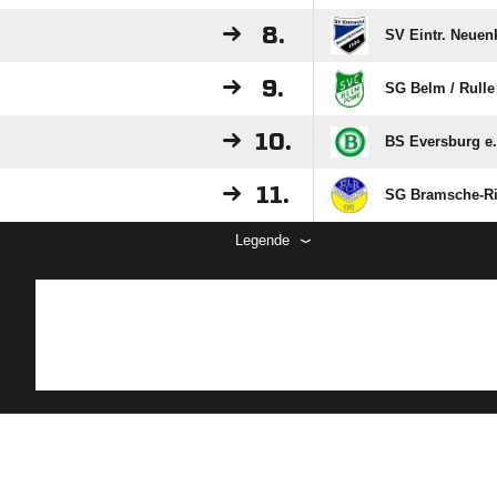
8.
SV Eintr. Neuen
9.
SG Belm /​ Rulle
10.
BS Eversburg e.
11.
SG Bramsche-Ri
Legende