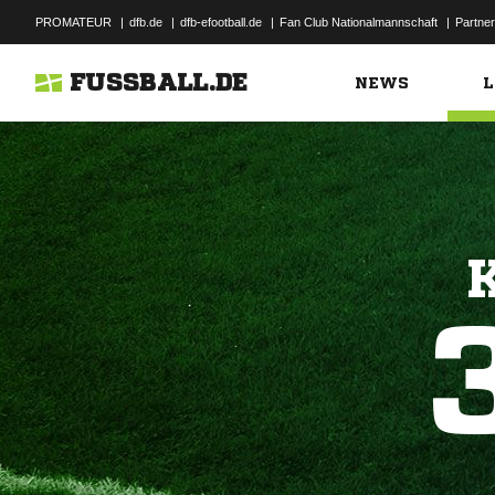
PROMATEUR
|
dfb.de
|
dfb-efootball.de
|
Fan Club Nationalmannschaft
|
Partner
FUSSBALL.DE
NEWS
L