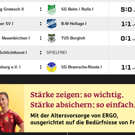
:

:

 Gretesch II
SG Belm /​ Rulle I
:

:

er SV I
B-W Hollage I
:

:

. Neuenkirchen I
TUS Borgloh
:
chlichthorst I
SPIELFREI
:

:

burg e.V. I
SG Bramsche-Rieste I