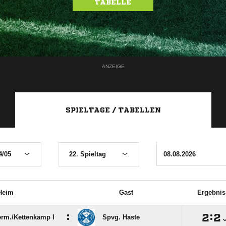
TABELLE
ANZEIGE
SPIELTAGE / TABELLEN
4/05
22. Spieltag
Heim
Gast
Ergebnis
:

:

rm./​Kettenkamp I
Spvg. Haste