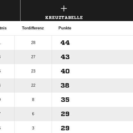
KREUZTABELLE
tnis
Tordifferenz
Punkte
44
1
28
43
4
27
40
6
23
38
4
22
35
9
8
29
7
6
29
6
3