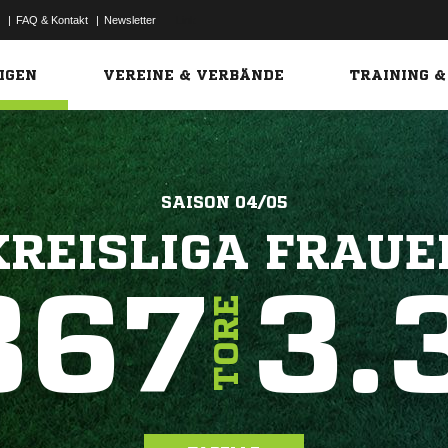
|
FAQ & Kontakt
|
Newsletter
Link
IGEN
VEREINE & VERBÄNDE
TRAINING &
SAISON 04/05
KREISLIGA FRAUE
367
3.
TORE