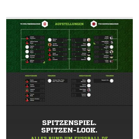
SPITZENSPIEL.
SPITZEN-LOOK.
ALLES RUND UM FUSSBALL.DE