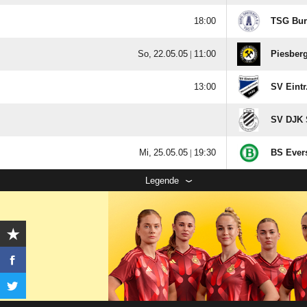

TSG Burg
  |

Piesberg

SV Eintr
SV DJK S
  |

BS Evers
Legende