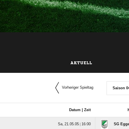
AKTUELL
Vorheriger Spieltag
Saison 0
Datum |
Zeit
  |

SG Egge