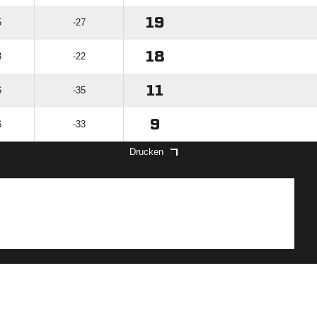
19
5
-27
18
3
-22
11
6
-35
9
6
-33
Drucken