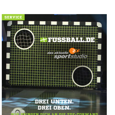
SERVICE
DREI UNTEN.
DREI OBEN.
WIR BRINGEN DICH AN DIE ZDF-TORWAND