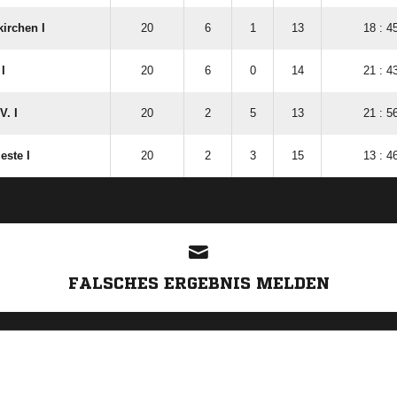
kirchen I
20
6
1
13
18 : 4
 I
20
6
0
14
21 : 4
V. I
20
2
5
13
21 : 5
este I
20
2
3
15
13 : 4
ANZEIGE
FALSCHES ERGEBNIS MELDEN