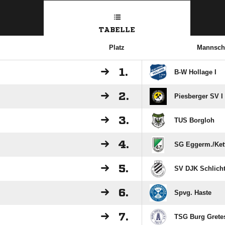
TABELLE
Platz
Mannsch
1.
B-W Hollage I
2.
Piesberger SV I
3.
TUS Borgloh
4.
SG Eggerm./​Ket
5.
SV DJK Schlicht
6.
Spvg. Haste
7.
TSG Burg Gretes