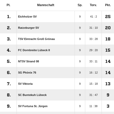
Pl.
Mannschaft
Sp.
Torv.
Pkt.
1.
25
Eichholzer SV
9
41 : 2
2.
20
Ratzeburger SV
9
31 : 10
3.
18
TSV Eintracht Groß Grönau
9
33 : 28
4.
15
FC Dornbreite Lübeck II
9
29 : 20
5.
14
NTSV Strand 08
9
33 : 11
6.
14
SG Phönix 76
9
16 : 12
7.
13
SV Viktoria
9
15 : 18
8.
9
SC Buntekuh Lübeck
9
31 : 47
9.
3
SV Fortuna St. Jürgen
9
11 : 38