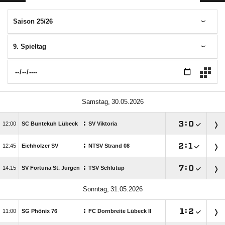
Saison 25/26
9. Spieltag
 
:

:


SC Buntekuh Lübeck
SV Viktoria
:

:


Eichholzer SV
NTSV Strand 08
:

:


SV Fortuna St. Jürgen
TSV Schlutup
 
:

:


SG Phönix 76
FC Dornbreite Lübeck II