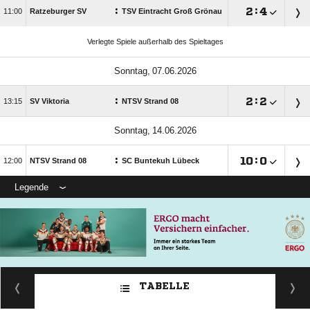
:

:


Ratzeburger SV
TSV Eintracht Groß Grönau
Verlegte Spiele außerhalb des Spieltages
 
:

:


SV Viktoria
NTSV Strand 08
 
:

:


NTSV Strand 08
SC Buntekuh Lübeck
Legende
TABELLE