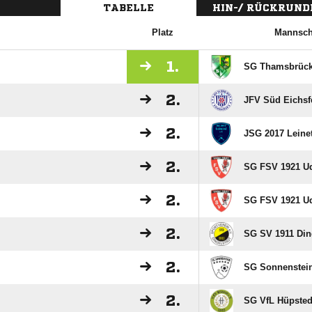
TABELLE
HIN-/ RÜCKRUND
Platz
Mannsch
1.
SG Thamsbrück
2.
JFV Süd Eichsfe
2.
JSG 2017 Leinet
2.
SG FSV 1921 U
2.
SG FSV 1921 Ud
2.
SG SV 1911 Din
2.
SG Sonnenstei
2.
SG VfL Hüpsted