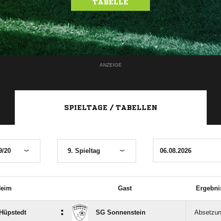
TABELLE
ANZEIGE
SPIELTAGE / TABELLEN
9/20
9. Spieltag
eim
Gast
Ergebni
:
Hüpstedt
SG Sonnenstein
Absetzu