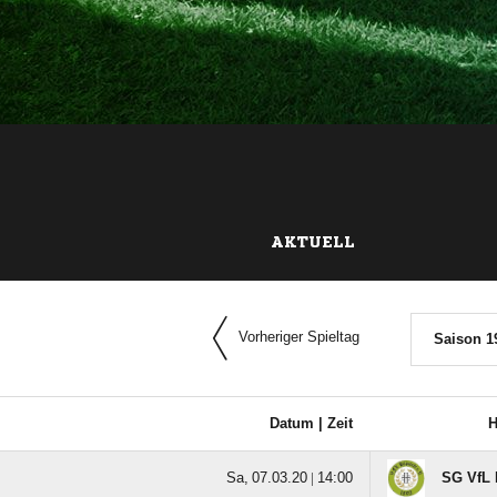
AKTUELL
Vorheriger Spieltag
Saison 1
Datum |
Zeit
H
  |

SG VfL 