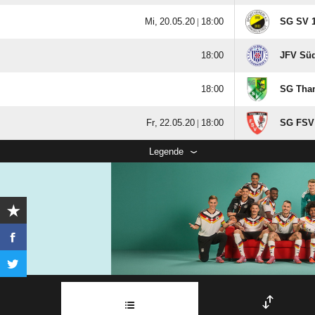
  |

SG SV 1

JFV Süd

SG Tha
  |

SG FSV 
Legende