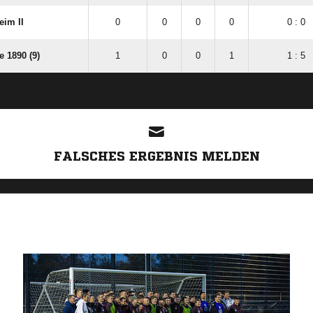
eim II
0
0
0
0
0 : 0
 1890 (9)
1
0
0
1
1 : 5
ANZEIGE
FALSCHES ERGEBNIS MELDEN