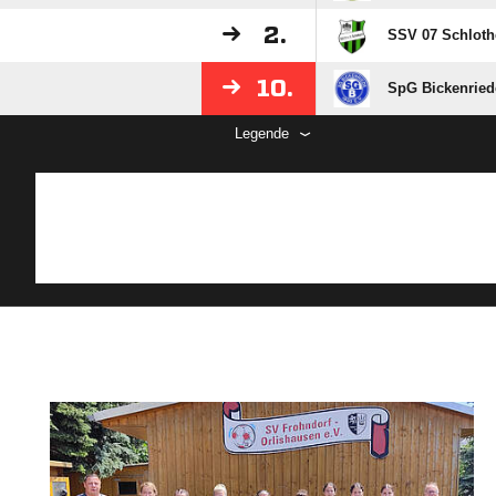
2.
SSV 07 Schloth
10.
SpG Bickenriede
Legende