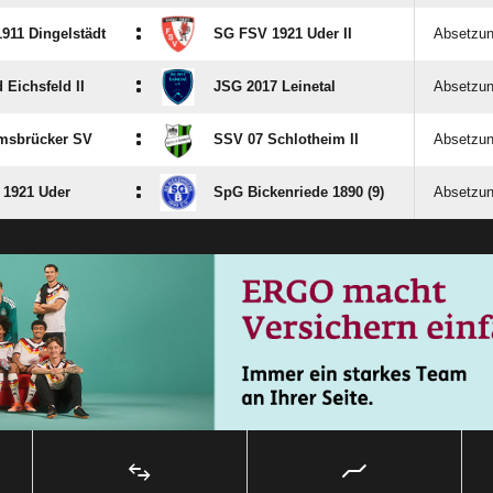
:
911 Dingelstädt
SG FSV 1921 Uder II
Absetzu
:
 Eichsfeld II
JSG 2017 Leinetal
Absetzu
:
msbrücker SV
SSV 07 Schlotheim II
Absetzu
:
1921 Uder
SpG Bickenriede 1890 (9)
Absetzu