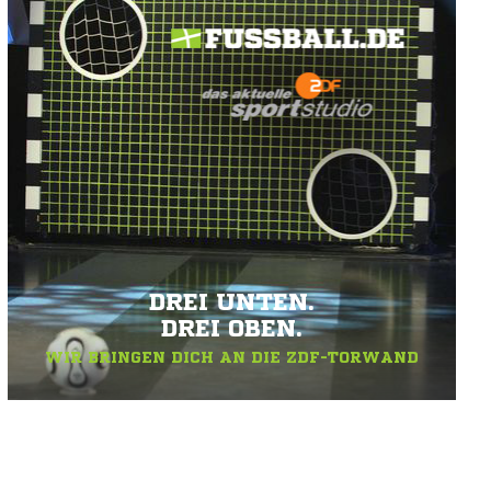
DREI UNTEN.
DREI OBEN.
WIR BRINGEN DICH AN DIE ZDF-TORWAND