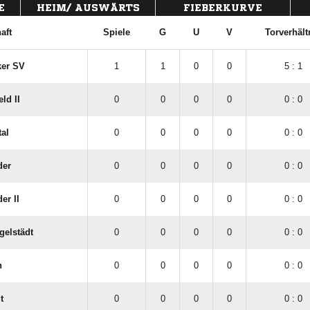
E
HEIM/ AUSWÄRTS
FIEBERKURVE
aft
Spiele
G
U
V
Torverhält
er SV
1
1
0
0
5 : 1
ld II
0
0
0
0
0 : 0
al
0
0
0
0
0 : 0
der
0
0
0
0
0 : 0
er II
0
0
0
0
0 : 0
gelstädt
0
0
0
0
0 : 0
n
0
0
0
0
0 : 0
t
0
0
0
0
0 : 0