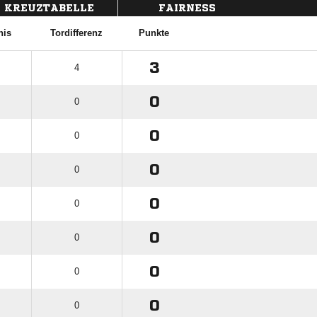
KREUZTABELLE
FAIRNESS
nis
Tordifferenz
Punkte
3
4
0
0
0
0
0
0
0
0
0
0
0
0
0
0