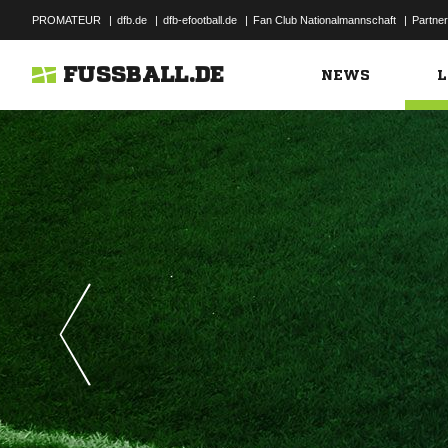
PROMATEUR
|
dfb.de
|
dfb-efootball.de
|
Fan Club Nationalmannschaft
|
Partner
FUSSBALL.DE
NEWS
L