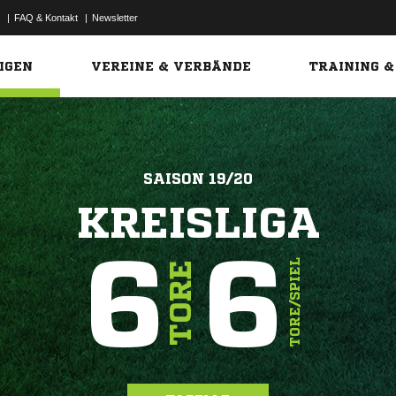
|
FAQ & Kontakt
|
Newsletter
Link
IGEN
VEREINE & VERBÄNDE
TRAINING &
SAISON 19/20
KREISLIGA
6
6
TORE/SPIEL
TORE