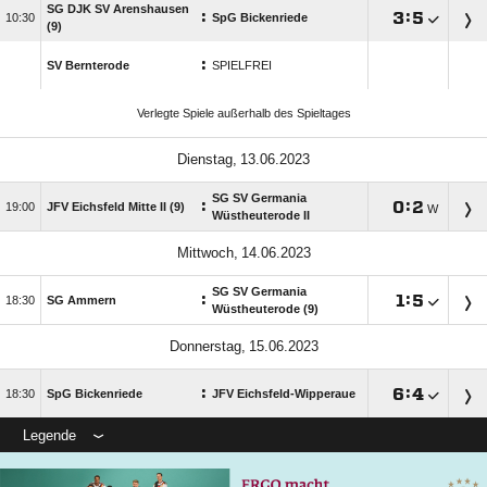
SG DJK SV Arenshausen
:

:


SpG Bickenriede
(9)
:
SV Bernterode
SPIELFREI
Verlegte Spiele außerhalb des Spieltages
 
SG SV Germania
:

:


JFV Eichsfeld Mitte II (9)
W
Wüstheuterode II
 
SG SV Germania
:

:


SG Ammern
Wüstheuterode (9)
 
:

:


SpG Bickenriede
JFV Eichsfeld-Wipperaue
Legende