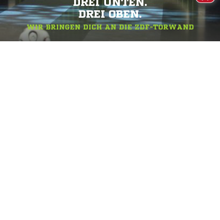
DREI UNTEN.
DREI OBEN.
WIR BRINGEN DICH AN DIE ZDF-TORWAND