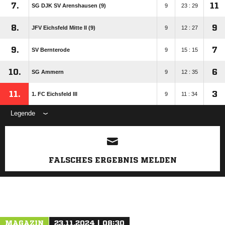
7.
11
SG DJK SV Arenshausen (9)
9
23 : 29
8.
9
JFV Eichsfeld Mitte II (9)
9
12 : 27
9.
7
SV Bernterode
9
15 : 15
10.
6
SG Ammern
9
12 : 35
11.
3
1. FC Eichsfeld III
9
11 : 34
Legende
ANZEIGE
FALSCHES ERGEBNIS MELDEN
MAGAZIN
23.11.2024 | 08:30