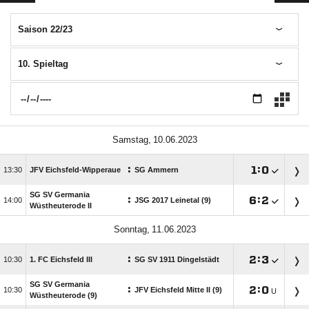
Saison 22/23
10. Spieltag
 
:

:


JFV Eichsfeld-Wipperaue
SG Ammern
SG SV Germania
:

:


JSG 2017 Leinetal (9)
Wüstheuterode II
 
:

:


1. FC Eichsfeld III
SG SV 1911 Dingelstädt
SG SV Germania
:

:


JFV Eichsfeld Mitte II (9)
U
Wüstheuterode (9)