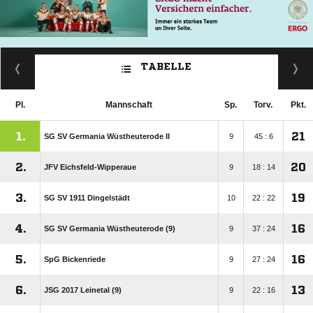
TABELLE
Pl.
Mannschaft
Sp.
Torv.
Pkt.
1.
21
SG SV Germania Wüstheuterode II
9
45 : 6
2.
20
JFV Eichsfeld-Wipperaue
9
18 : 14
3.
19
SG SV 1911 Dingelstädt
10
22 : 22
4.
16
SG SV Germania Wüstheuterode (9)
9
37 : 24
5.
16
SpG Bickenriede
9
27 : 24
6.
13
JSG 2017 Leinetal (9)
9
22 : 16